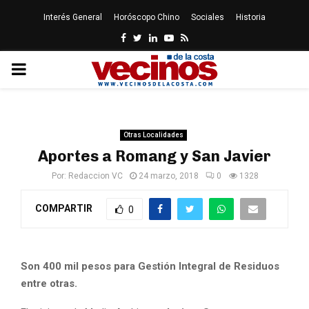
Interés General
Horóscopo Chino
Sociales
Historia
Facebook
Twitter
Linkedin
Youtube
Rss
PRIMARY
MENU
Otras Localidades
Aportes a Romang y San Javier
Por:
Redaccion VC
24 marzo, 2018
0
1328
COMPARTIR
0
Son 400 mil pesos para Gestión Integral de Residuos
entre otras.