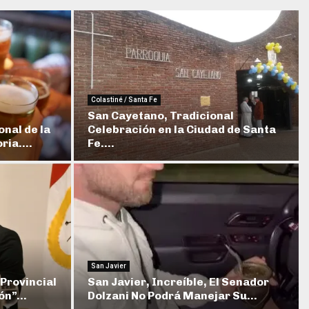
Colastiné / Santa Fe
San Cayetano, Tradicional
onal de la
Celebración en la Ciudad de Santa
ia....
Fe....
San Javier
 Provincial
San Javier, Increíble, El Senador
n”...
Dolzani No Podrá Manejar Su...