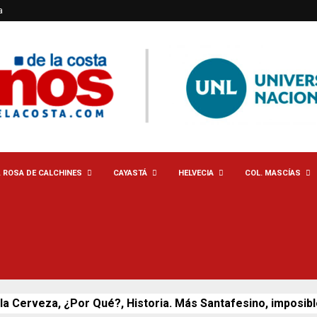
a
. ROSA DE CALCHINES
CAYASTÁ
HELVECIA
COL. MASCÍAS
 la Cerveza, ¿Por Qué?, Historia. Más Santafesino, imposible