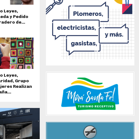
o Leyes,
eda y Pedido
radero de...
o Leyes,
aridad, Grupo
jeres Realizan
ña...