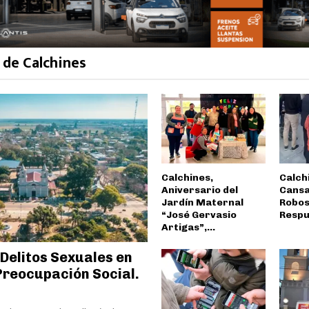
 de Calchines
Calchines,
Calch
Aniversario del
Cansa
Jardín Maternal
Robos
“José Gervasio
Respu
Artigas”,...
 Delitos Sexuales en
reocupación Social.