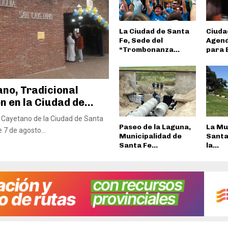
La Ciudad de Santa
Ciuda
Fe, Sede del
Agen
“Trombonanza...
para E
no, Tradicional
 en la Ciudad de...
 Cayetano de la Ciudad de Santa
Paseo de la Laguna,
La Mu
 7 de agosto...
Municipalidad de
Santa
Santa Fe...
la...