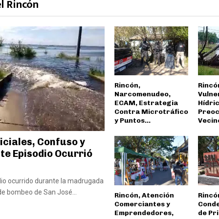
el Rincón
Rincón,
Rincó
Narcomenudeo,
Vulne
ECAM, Estrategia
Hídric
Contra Microtráfico
Preoc
y Puntos...
Vecino
iciales, Confuso y
e Episodio Ocurrió
odio ocurrido durante la madrugada
de bombeo de San José...
Rincón, Atención
Rincó
Comerciantes y
Conde
Emprendedores,
de Pri