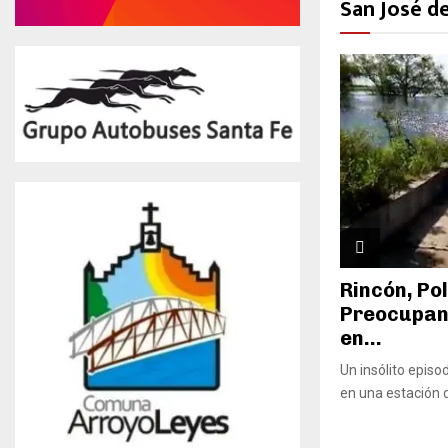
San José d
Rincón, Pol
Preocupant
en...
Un insólito epis
en una estación 