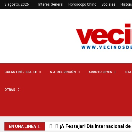
8 agosto, 2026
Interés General
Horóscopo Chino
Sociales
Histori
COLASTINÉ / STA. FE
S.J. DEL RINCÓN
ARROYO LEYES
STA
OTRAS
¡A Festejar! Día Internacional de
EN UNA LINEA