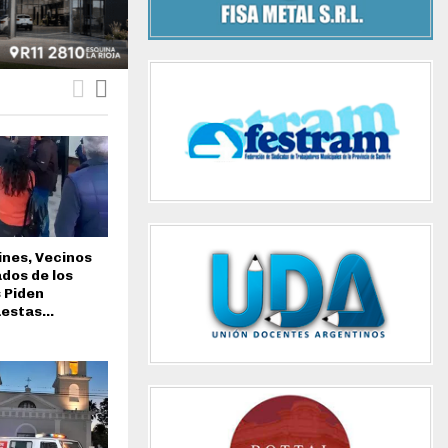
ines, Vecinos
dos de los
 Piden
estas...