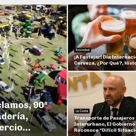
Sociedad
¡A Festejar! Día Internaci
Cerveza, ¿Por Qué?, Histor
clamos, 90ª
La Costa
adería,
Transporte de Pasajeros
Interurbano, El Gobierno
rcio...
Reconoce “Difícil Situació