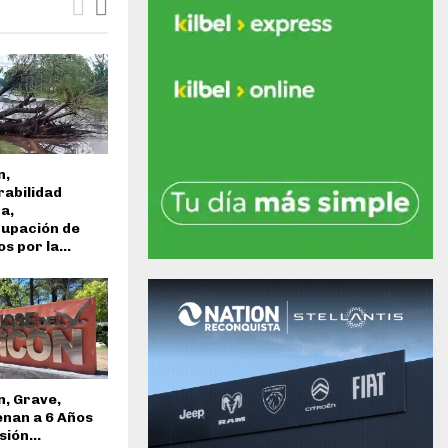
n,
rabilidad
a,
upación de
s por la...
n, Grave,
nan a 6 Años
sión...