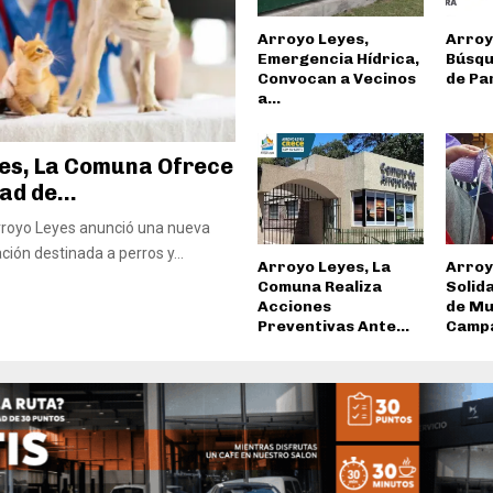
Arroyo Leyes,
Arroy
Emergencia Hídrica,
Búsqu
Convocan a Vecinos
de Pa
a...
es, La Comuna Ofrece
ad de...
royo Leyes anunció una nueva
ción destinada a perros y...
Arroyo Leyes, La
Arroy
Comuna Realiza
Solid
Acciones
de Mu
Preventivas Ante...
Campa