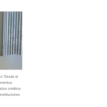
só
“Desde el
momentos
Estos créditos
instituciones