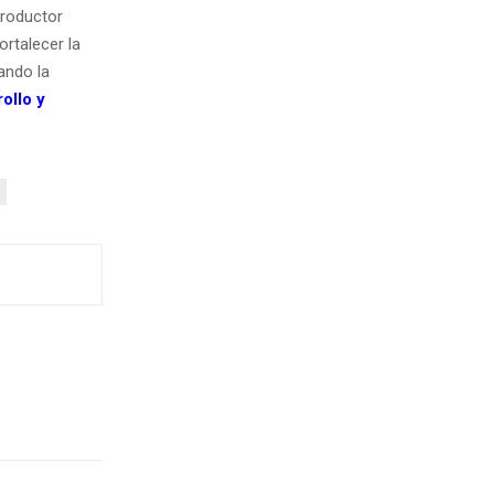
productor
rtalecer la
ando la
ollo y