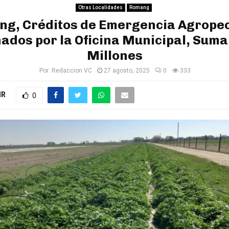
Otras Localidades
Romang
g, Créditos de Emergencia Agrope
ados por la Oficina Municipal, Sum
Millones
Por:
Redaccion VC
27 agosto, 2025
0
333
IR
0