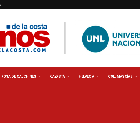
a
. ROSA DE CALCHINES
CAYASTÁ
HELVECIA
COL. MASCÍAS