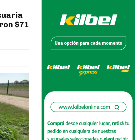
cuaria
aron $71