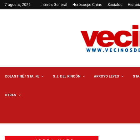
7 agosto, 2026
Interés General
Horóscopo Chino
Sociales
Histori
COLASTINÉ / STA. FE
S.J. DEL RINCÓN
ARROYO LEYES
STA
OTRAS