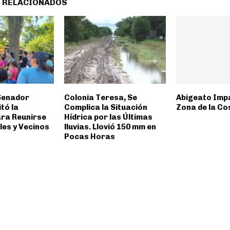
 RELACIONADOS
Senador
Colonia Teresa, Se
Abigeato Impa
tó la
Complica la Situación
Zona de la Co
ara Reunirse
Hídrica por las Últimas
les y Vecinos
lluvias. Llovió 150 mm en
Pocas Horas