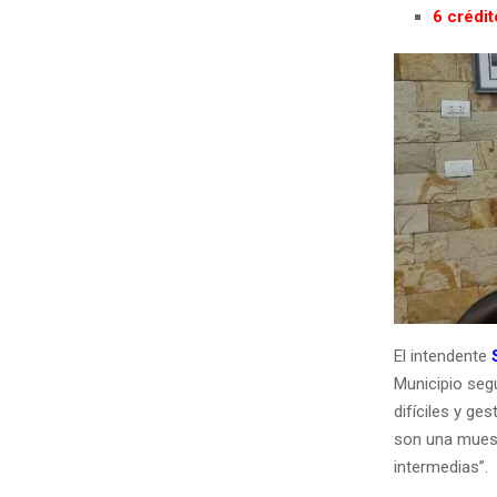
6 crédit
El intendente
Municipio seg
difíciles y ge
son una muest
intermedias”.