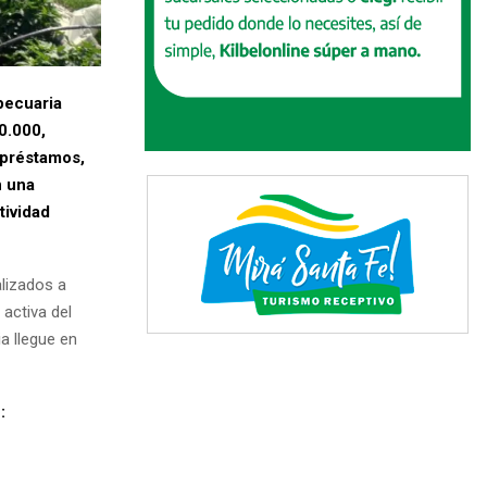
pecuaria
0.000,
 préstamos,
n una
tividad
lizados a
 activa del
a llegue en
: