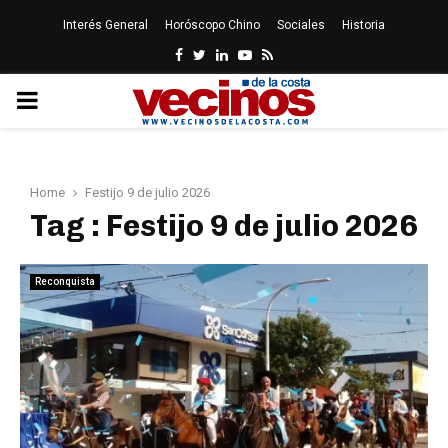
Interés General
Horóscopo Chino
Sociales
Historia
Facebook
Twitter
Linkedin
Youtube
Rss
PRIMARY
MENU
Home
Festijo 9 de julio 2026
Tag : Festijo 9 de julio 2026
Reconquista