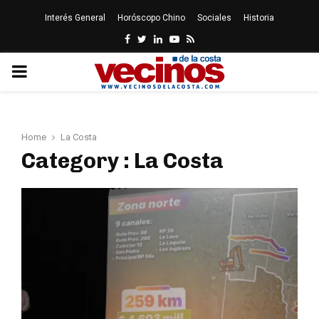
Interés General
Horóscopo Chino
Sociales
Historia
Facebook
Twitter
Linkedin
Youtube
Rss
PRIMARY
MENU
Home
La Costa
Category : La Costa