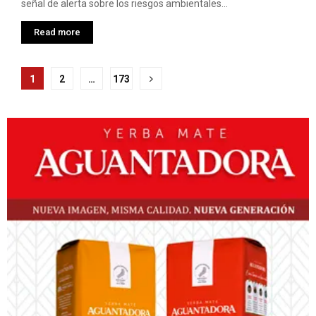
señal de alerta sobre los riesgos ambientales...
Read more
Paginación
1
2
…
173
de
entradas