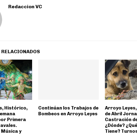
Redaccion VC
 RELACIONADOS
, Histórico,
Continúan los Trabajos de
Arroyo Leyes,
 Semana
Bombeos en Arroyo Leyes
de Abril Jorn
por Primera
Castración d
navales.
¿Dónde? ¿Qué
 Música y
Tiene? Turno