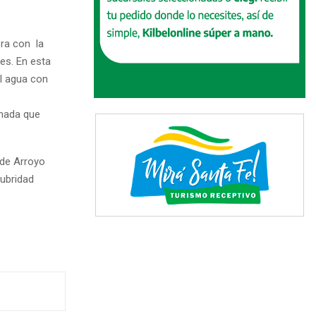
ra con la
es. En esta
el agua con
onada que
 de Arroyo
lubridad