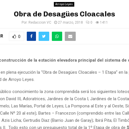
Arroyo Leyes
Obra de Desagües Cloacales
Por:
Redaccion VC
27 marzo, 2018
0
1411
IR
0
onstrucción de la estación elevadora principal del sistema de 
en plena ejecución la “Obra de Desagües Cloacales – 1 Etapa” en la
ad de Arroyo Leyes.
blico conocimiento la zona comprendida será los siguientes loteos:
Don David III, Adoratrices; Jardines de la Costa I; Jardines de la Costa
elo; Las Marías, Portal de Leyes; La Pompona al Este y al Oeste; Si
(Calle Nº 20 al este); Bartes – Francezon (comprendido entre las Cal
; Azis Licha; Gertrudis Diaz (Barrio Juan de Garay); Ibirá Pita; El Ti
s II. Todo esto con un presupuesto total de la 1º Etapa de obra de