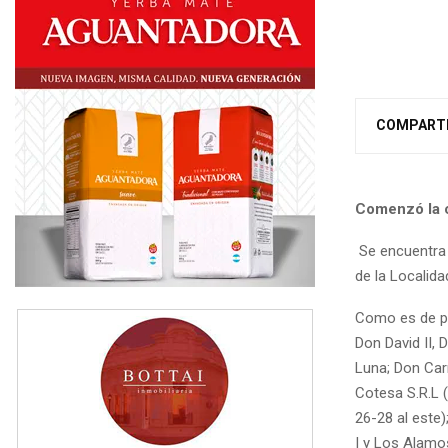
COMPART
Comenzó la c
Se encuentra 
de la Localid
Como es de pú
Don David II, 
Luna; Don Carm
Cotesa S.R.L 
26-28 al este)
I y Los Alamo