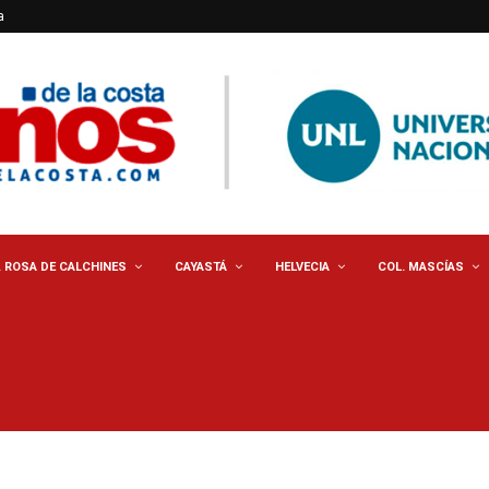
a
. ROSA DE CALCHINES
CAYASTÁ
HELVECIA
COL. MASCÍAS