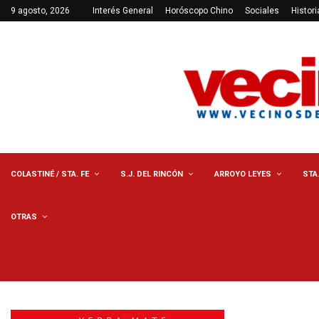
9 agosto, 2026
Interés General
Horóscopo Chino
Sociales
Histori
COLASTINÉ / STA. FE
S.J. DEL RINCÓN
ARROYO LEYES
STA
OTRAS