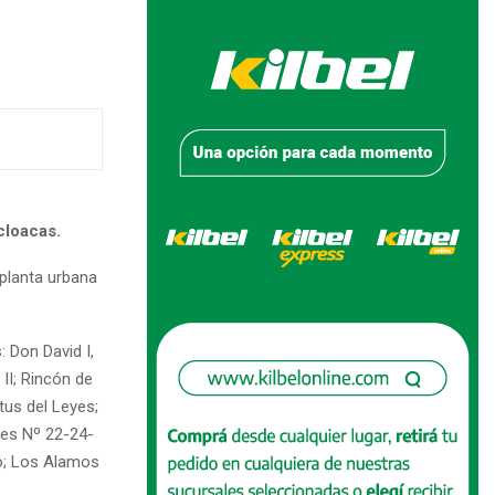
cloacas.
 planta urbana
 Don David I,
 II; Rincón de
tus del Leyes;
les Nº 22-24-
mbó; Los Alamos
$