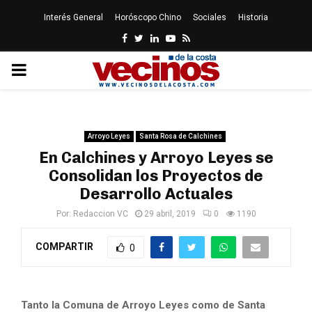
Interés General
Horóscopo Chino
Sociales
Historia
Facebook
Twitter
Linkedin
Youtube
Rss
PRIMARY
MENU
Arroyo Leyes
Santa Rosa de Calchines
En Calchines y Arroyo Leyes se
Consolidan los Proyectos de
Desarrollo Actuales
Por:
Redaccion VC
29 abril, 2019
0
1190
COMPARTIR
0
Tanto la Comuna de Arroyo Leyes como de Santa