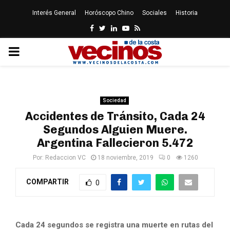
Interés General
Horóscopo Chino
Sociales
Historia
Facebook
Twitter
Linkedin
Youtube
Rss
PRIMARY
MENU
Sociedad
Accidentes de Tránsito, Cada 24
Segundos Alguien Muere.
Argentina Fallecieron 5.472
Por:
Redaccion VC
18 noviembre, 2019
0
1260
COMPARTIR
0
Cada 24 segundos se registra una muerte en rutas del