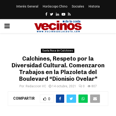
Interés General
Horóscopo Chino
Sociales
Historia
Facebook
Twitter
Linkedin
Youtube
Rss
PRIMARY
MENU
Santa Rosa de Calchines
Calchines, Respeto por la
Diversidad Cultural. Comenzaron
Trabajos en la Plazoleta del
Boulevard “Dionisio Ovelar”
Por:
Redaccion VC
14 octubre, 2021
0
807
COMPARTIR
0