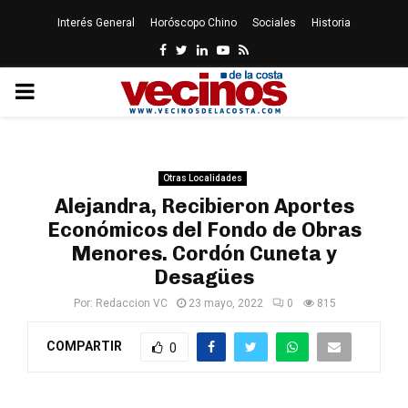
Interés General
Horóscopo Chino
Sociales
Historia
Facebook
Twitter
Linkedin
Youtube
Rss
PRIMARY
MENU
Otras Localidades
Alejandra, Recibieron Aportes
Económicos del Fondo de Obras
Menores. Cordón Cuneta y
Desagües
Por:
Redaccion VC
23 mayo, 2022
0
815
COMPARTIR
0