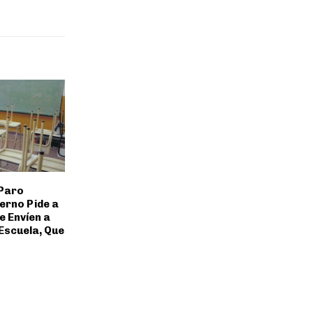
 Paro
erno Pide a
e Envíen a
 Escuela, Que