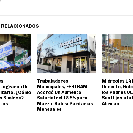
 RELACIONADOS
es
Trabajadores
Miércoles 14
 Lograron Un
Municipales, FESTRAM
Docente, Gobi
itario. ¿Cómo
Acordó Un Aumento
los Padres Qu
s Sueldos?
Salarial del 18.5% para
Sus Hijos a la
ctos
Marzo. Habrá Paritarias
Abrirán
Mensuales