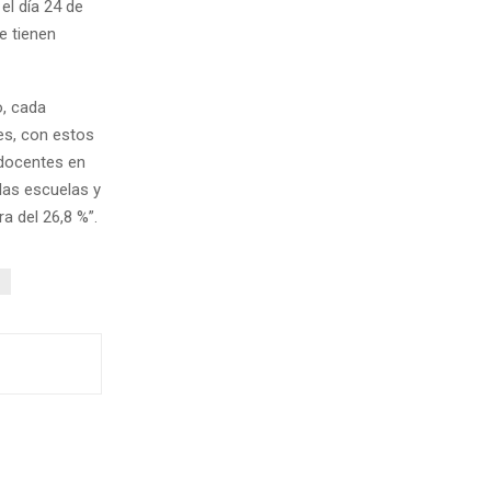
el día 24 de
e tienen
o, cada
es, con estos
 docentes en
 las escuelas y
a del 26,8 %”.