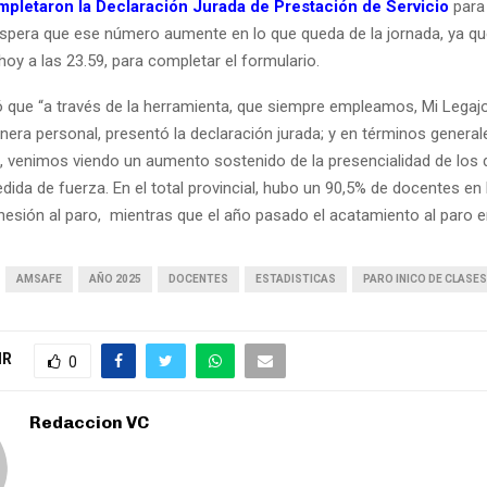
pletaron la Declaración Jurada de Prestación de Servicio
para 
espera que ese número aumente en lo que queda de la jornada, ya qu
oy a las 23.59, para completar el formulario.
ló que “a través de la herramienta, que siempre empleamos, Mi Legaj
nera personal, presentó la declaración jurada; y en términos general
, venimos viendo un aumento sostenido de la presencialidad de los
dida de fuerza. En el total provincial, hubo un 90,5% de docentes en
esión al paro, mientras que el año pasado el acatamiento al paro er
AMSAFE
AÑO 2025
DOCENTES
ESTADISTICAS
PARO INICO DE CLASES
IR
0
Redaccion VC