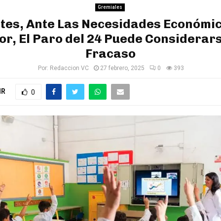
Gremiales
tes, Ante Las Necesidades Económic
or, El Paro del 24 Puede Considerar
Fracaso
Por:
Redaccion VC
27 febrero, 2025
0
393
IR
0