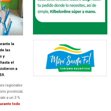
urante la
 de las
s y
hasta el
istieron a
59.
nes regionales
rio provincial,
vale a un 3 %
durante todo