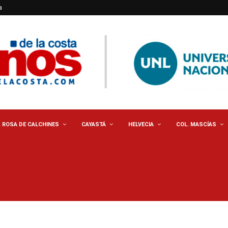
a
. ROSA DE CALCHINES
CAYASTÁ
HELVECIA
COL. MASCÍAS