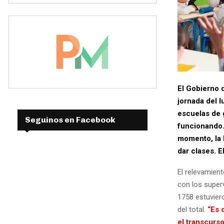
El Gobierno d
jornada del l
escuelas de g
Seguinos en Facebook
funcionando.
momento, la 
dar clases. E
El relevamient
con los superv
1758 estuviero
del total.
“Es d
el transcurso