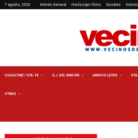
7 agosto, 2026
Interés General
Horóscopo Chino
Sociales
Histori
COLASTINÉ / STA. FE
S.J. DEL RINCÓN
ARROYO LEYES
STA
OTRAS