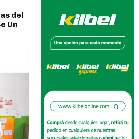
as del
se Un