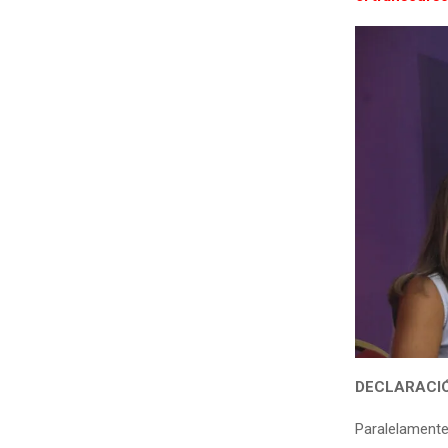
DECLARACI
Paralelament