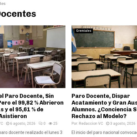
tes
Docentes
Gremiales
l Paro Docente, Sin
Paro Docente, Dispar
ero el 99,82 % Abrieron
Acatamiento y Gran Au
s y el 95,61 % de
Alumnos. ¿Conciencia S
Asistieron
Rechazo al Modelo?
VC
6 agosto, 2026
0
25
Por:
Redaccion VC
3 agosto, 2026
paro docente realizado el lunes 3
El inicio del paro nacional convo