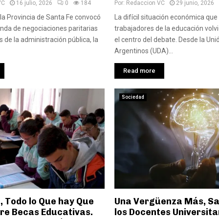
VC
16 julio, 2026
0
184
Por:
Redaccion VC
29 junio, 2026
 la Provincia de Santa Fe convocó
La difícil situación económica que
nda de negociaciones paritarias
trabajadores de la educación volv
 de la administración pública, la
el centro del debate. Desde la Un
Argentinos (UDA)...
Read more
Sociedad
, Todo lo Que hay Que
Una Vergüenza Más, Sa
re Becas Educativas.
los Docentes Universit