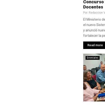
Concurso y
Docentes
Por:
Redaccion 
El Ministerio 
el nuevo Siste
y anunció nuev
fortalecer la p
Read more
Gremiales