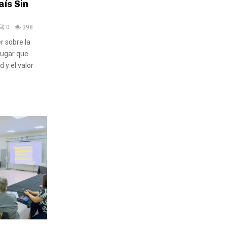
aís Sin
0
398
r sobre la
lugar que
 y el valor