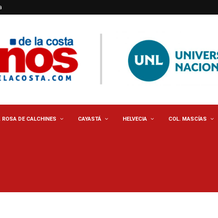
a
. ROSA DE CALCHINES
CAYASTÁ
HELVECIA
COL. MASCÍAS