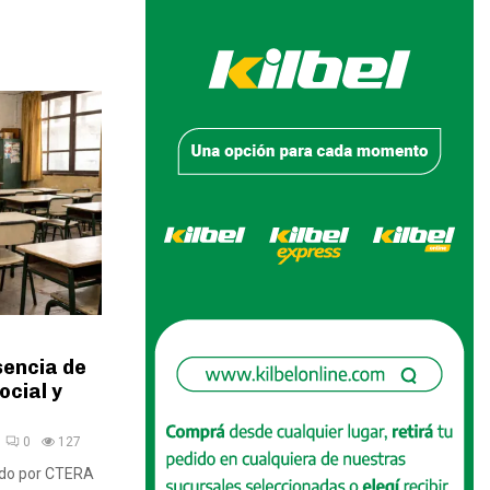
sencia de
ocial y
0
127
cado por CTERA