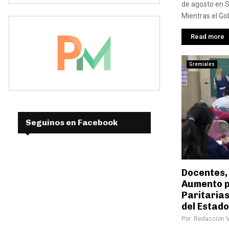
de agosto en S
Mientras el Gob
Read more
Gremiales
Seguinos en Facebook
Docentes,
Aumento po
Paritarias
del Estad
Por:
Redaccion 