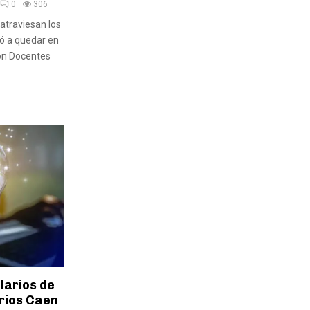
0
306
 atraviesan los
ió a quedar en
ión Docentes
larios de
arios Caen