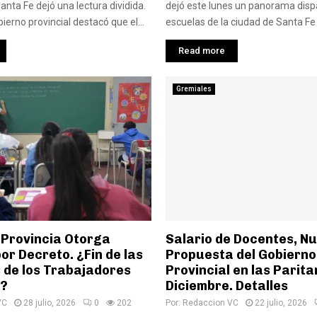
anta Fe dejó una lectura dividida.
dejó este lunes un panorama dispa
ierno provincial destacó que el...
escuelas de la ciudad de Santa Fe y
Read more
Gremiales
 Provincia Otorga
Salario de Docentes, N
r Decreto. ¿Fin de las
Propuesta del Gobierno
 de los Trabajadores
Provincial en las Parit
o?
Diciembre. Detalles
VC
28 julio, 2026
0
202
Por:
Redaccion VC
22 julio, 2026