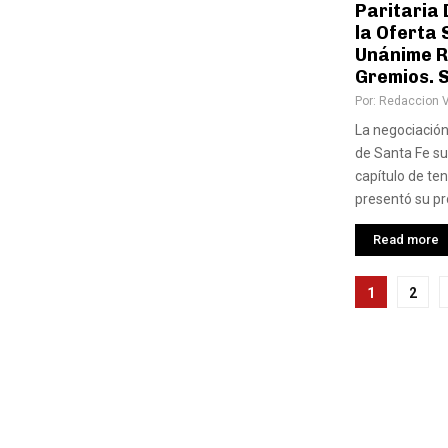
Paritaria
la Oferta 
Unánime R
Gremios. 
Por:
Redaccion 
La negociación
de Santa Fe s
capítulo de ten
presentó su pro
Read more
Pagina
1
2
de
entra