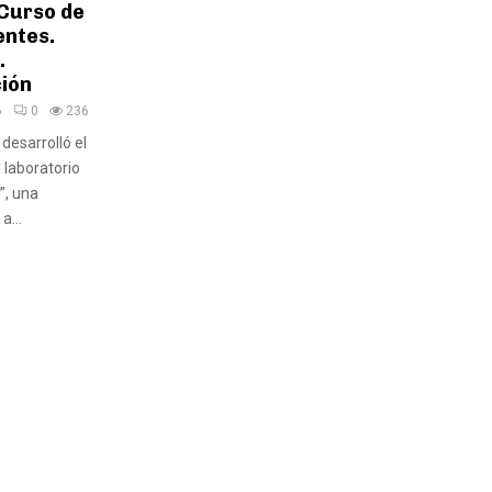
 Curso de
entes.
.
ción
6
0
236
desarrolló el
 laboratorio
”, una
a...