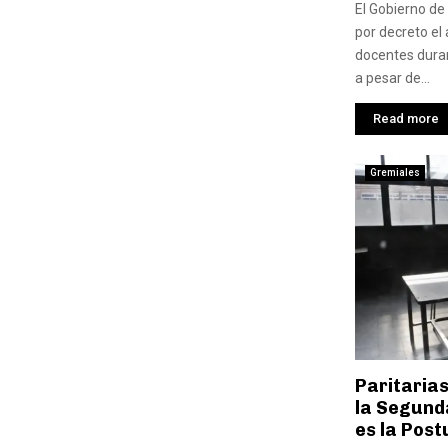
El Gobierno de
por decreto el
docentes dura
a pesar de...
Read more
Gremiales
Paritaria
la Segund
es la Post