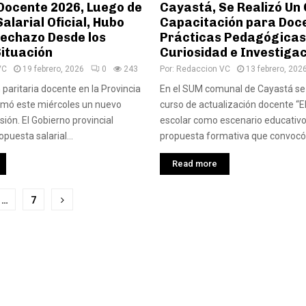
 Docente 2026, Luego de
Cayastá, Se Realizó Un
Salarial Oficial, Hubo
Capacitación para Doc
echazo Desde los
Prácticas Pedagógicas
Situación
Curiosidad e Investiga
VC
19 febrero, 2026
0
243
Por:
Redaccion VC
13 febrero, 202
 paritaria docente en la Provincia
En el SUM comunal de Cayastá se 
umó este miércoles un nuevo
curso de actualización docente “El
sión. El Gobierno provincial
escolar como escenario educativo
puesta salarial...
propuesta formativa que convocó 
Read more
ción
…
7
das