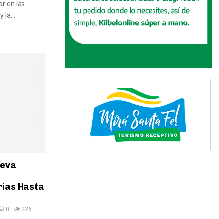
r en las
 la...
ueva
arias Hasta
0
226