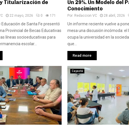
 Titularización de
Un 29%. Un Modelo del P
Conocimiento
VC
22 mayo, 2026
0
171
Por:
Redaccion VC
28 abril, 2026
de Educación de Santa Fe presentó
Un informe reciente vuelve a pone
ma Provincial de Becas Educativas
mesa una discusión incómoda: el 
as líneas socioeducativas para
ocupa la universidad en la sociedad
ermanencia escolar...
que...
Read more
Cayastá