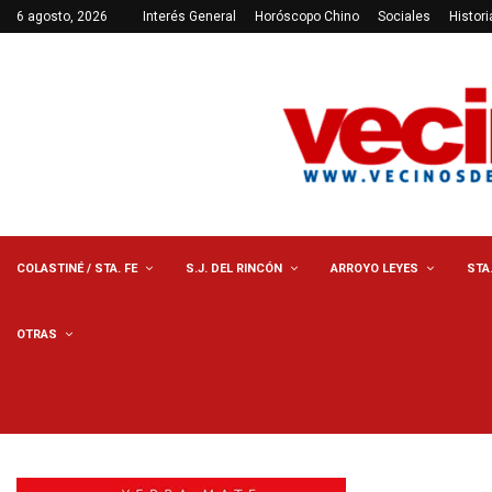
6 agosto, 2026
Interés General
Horóscopo Chino
Sociales
Histori
COLASTINÉ / STA. FE
S.J. DEL RINCÓN
ARROYO LEYES
STA
OTRAS