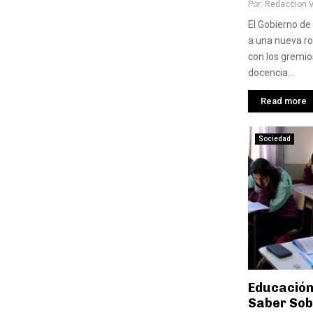
Por:
Redaccion 
El Gobierno de
a una nueva ro
con los gremios
docencia...
Read more
Sociedad
Educación
Saber Sob