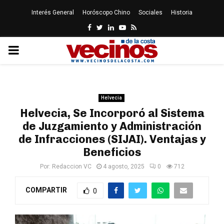
Interés General
Horóscopo Chino
Sociales
Historia
Facebook
Twitter
Linkedin
Youtube
Rss
PRIMARY
MENU
Helvecia
Helvecia, Se Incorporó al Sistema
de Juzgamiento y Administración
de Infracciones (SIJAI). Ventajas y
Beneficios
Por:
Redaccion VC
4 agosto, 2025
0
712
COMPARTIR
0