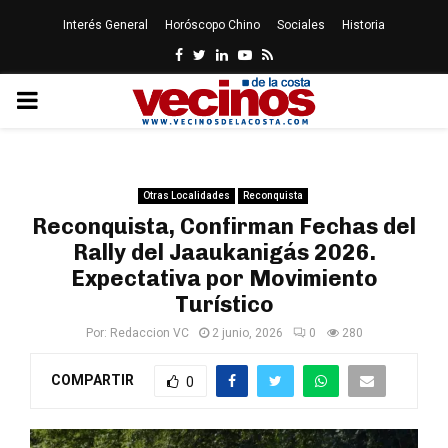
Interés General
Horóscopo Chino
Sociales
Historia
Facebook
Twitter
Linkedin
Youtube
Rss
PRIMARY
MENU
Otras Localidades
Reconquista
Reconquista, Confirman Fechas del
Rally del Jaaukanigás 2026.
Expectativa por Movimiento
Turístico
Por:
Redaccion VC
2 junio, 2026
0
280
COMPARTIR
0