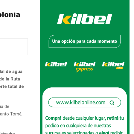
olonia
dal de agua
de la Ruta
rte total de
ía de
 Santo Tomé,
lejandra.