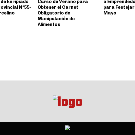
 de Enripiado
Curso de Verano para
a Emprendedo
rovincial N°55-
Obtener el Carnet
para Festejar 
rcelino
Obligatorio de
Mayo
Manipulación de
Alimentos