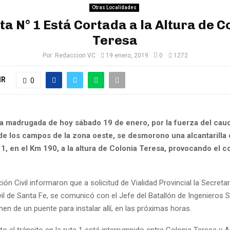
Otras Localidades
ta N° 1 Está Cortada a la Altura de C
Teresa
Por:
Redaccion VC
19 enero, 2019
0
1272
IR
0
la madrugada de hoy sábado 19 de enero, por la fuerza del cau
de los campos de la zona oeste, se desmorono una alcantarilla 
 1, en el Km 190, a la altura de Colonia Teresa, provocando el co
ón Civil informaron que a solicitud de Vialidad Provincial la Secretar
vil de Santa Fe, se comunicó con el Jefe del Batallón de Ingenieros
en de un puente para instalar allí, en las próximas horas.
 el tránsito en la ruta 1 está interrumpido entre Colonia Teresa y A