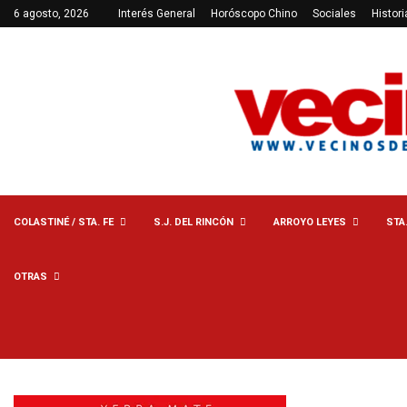
6 agosto, 2026
Interés General
Horóscopo Chino
Sociales
Histori
COLASTINÉ / STA. FE
S.J. DEL RINCÓN
ARROYO LEYES
STA
OTRAS