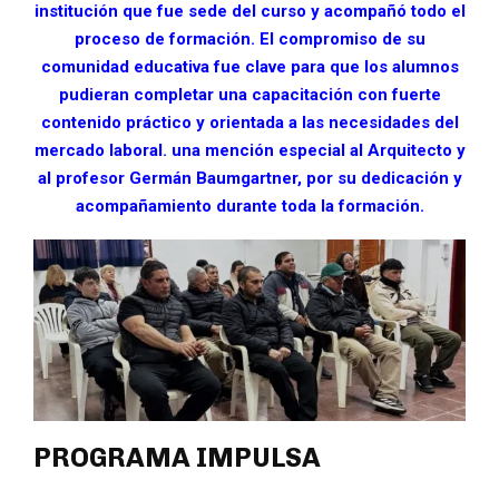
institución que fue sede del curso y acompañó todo el
proceso de formación. El compromiso de su
comunidad educativa fue clave para que los alumnos
pudieran completar una capacitación con fuerte
contenido práctico y orientada a las necesidades del
mercado laboral. una mención especial al Arquitecto
y
al profesor Germán Baumgartner, por su dedicación y
acompañamiento durante toda la formación.
PROGRAMA IMPULSA