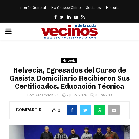
Interés General
Horóscopo Chino
Sociales
Historia
Facebook
Twitter
Linkedin
Youtube
Rss
PRIMARY
MENU
Helvecia
Helvecia, Egresados del Curso de
Gasista Domiciliario Recibieron Sus
Certificados. Educación Técnica
Por:
Redaccion VC
7 julio, 2026
0
203
COMPARTIR
0