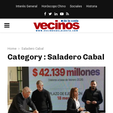
Interés General
Horóscopo Chino
Sociales
Historia
Facebook
Twitter
Linkedin
Youtube
Rss
PRIMARY
MENU
Home
Saladero Cabal
Category : Saladero Cabal