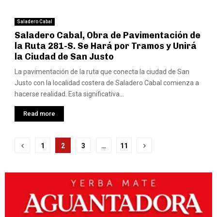
Saladero Cabal
Saladero Cabal, Obra de Pavimentación de
la Ruta 281-S. Se Hará por Tramos y Unirá
la Ciudad de San Justo
La pavimentación de la ruta que conecta la ciudad de San
Justo con la localidad costera de Saladero Cabal comienza a
hacerse realidad. Esta significativa...
Read more
Paginación
1
2
3
…
11
de
entradas