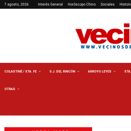
7 agosto, 2026
Interés General
Horóscopo Chino
Sociales
Histori
COLASTINÉ / STA. FE
S.J. DEL RINCÓN
ARROYO LEYES
STA
OTRAS