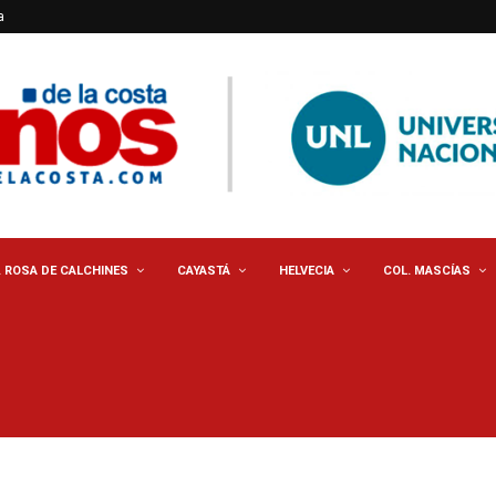
a
. ROSA DE CALCHINES
CAYASTÁ
HELVECIA
COL. MASCÍAS