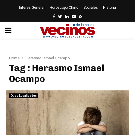
Interés General
Horóscopo Chino
Sociales
Historia
Facebook
Twitter
Linkedin
Youtube
Rss
PRIMARY
MENU
Home
Herasmo Ismael Ocampo
Tag : Herasmo Ismael
Ocampo
Otras Localidades