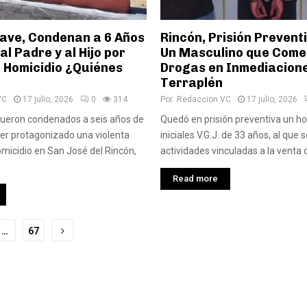
rave, Condenan a 6 Años
Rincón, Prisión Prevent
al Padre y al Hijo por
Un Masculino que Come
e Homicidio ¿Quiénes
Drogas en Inmediacione
Terraplén
VC
17 julio, 2026
0
314
Por:
Redaccion VC
17 julio, 2026
ueron condenados a seis años de
Quedó en prisión preventiva un h
ber protagonizado una violenta
iniciales V.G.J. de 33 años, al que 
omicidio en San José del Rincón,
actividades vinculadas a la venta d
Read more
ción
…
67
das