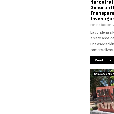
Narcotráf
Generan D
Transpare
Investiga
Por:
Redaccion 
La condena a N
a siete años d
una asociación 
comercializació
Read more
San José del Ri