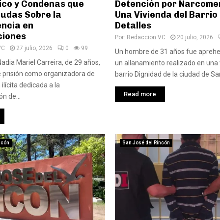
ico y Condenas que
Detención por Narcome
udas Sobre la
Una Vivienda del Barrio
ncia en
Detalles
ciones
Por:
Redaccion VC
20 julio, 2026
VC
27 julio, 2026
0
99
Un hombre de 31 años fue aprehe
adia Mariel Carreira, de 29 años,
un allanamiento realizado en una 
e prisión como organizadora de
barrio Dignidad de la ciudad de San 
ilícita dedicada a la
Read more
n de...
ncón
San José del Rincón