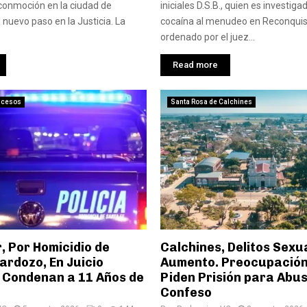
conmoción en la ciudad de
iniciales D.S.B., quien es investig
 nuevo paso en la Justicia. La
cocaína al menudeo en Reconquist
ordenado por el juez...
Read more
ucesos
Santa Rosa de Calchines
, Por Homicidio de
Calchines, Delitos Sexu
ardozo, En Juicio
Aumento. Preocupación 
 Condenan a 11 Años de
Piden Prisión para Abu
Confeso