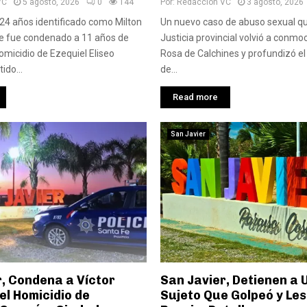
VC
5 agosto, 2026
0
144
Por:
Redaccion VC
3 agosto, 2026
24 años identificado como Milton
Un nuevo caso de abuso sexual que
e fue condenado a 11 años de
Justicia provincial volvió a conmo
homicidio de Ezequiel Eliseo
Rosa de Calchines y profundizó el
do...
de...
Read more
San Javier
r, Condena a Víctor
San Javier, Detienen a 
el Homicidio de
Sujeto Que Golpeó y Les