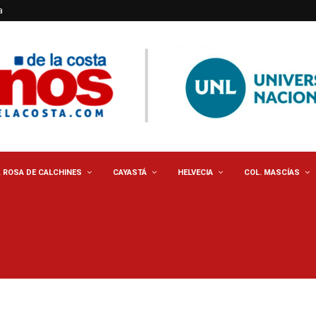
a
. ROSA DE CALCHINES
CAYASTÁ
HELVECIA
COL. MASCÍAS