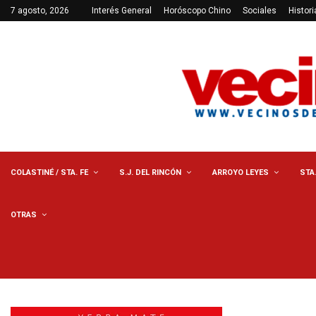
7 agosto, 2026
Interés General
Horóscopo Chino
Sociales
Histori
COLASTINÉ / STA. FE
S.J. DEL RINCÓN
ARROYO LEYES
STA
OTRAS