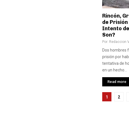
Rincón, G
de Prisión 
Intento d
Son?
Por:
Redaccion 
Dos hombres f
prisión por ha
tentativa de h
en un hecho...
Read more
Pagina
1
2
de
entra