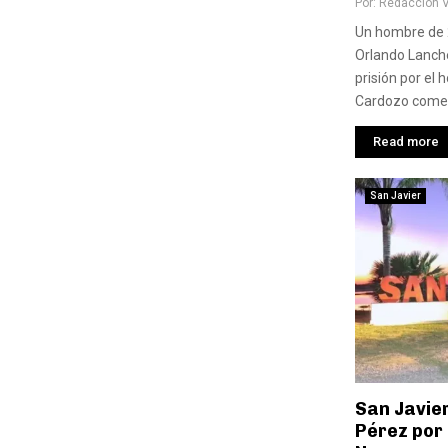
Por:
Redaccion 
Un hombre de 
Orlando Lanch
prisión por el 
Cardozo cometi
Read more
San Javier
San Javie
Pérez por 