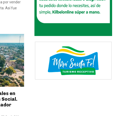
ada por vender
a. Así fue
ales en
Social.
sador