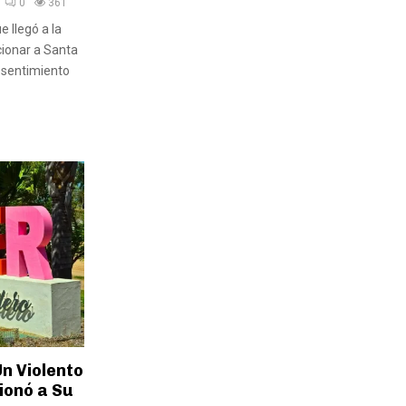
0
361
 llegó a la
cionar a Santa
 sentimiento
Un Violento
ionó a Su