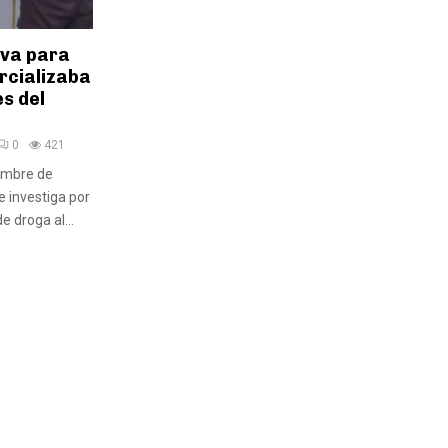
iva para
rcializaba
s del
0
421
ombre de
se investiga por
e droga al...