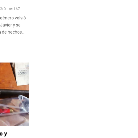
0
167
 género volvió
Javier y se
de hechos...
o y