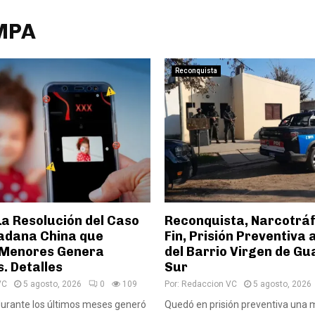
 MPA
Reconquista
La Resolución del Caso
Reconquista, Narcotráf
dadana China que
Fin, Prisión Preventiva
 Menores Genera
del Barrio Virgen de G
. Detalles
Sur
VC
5 agosto, 2026
0
109
Por:
Redaccion VC
5 agosto, 2026
durante los últimos meses generó
Quedó en prisión preventiva una 