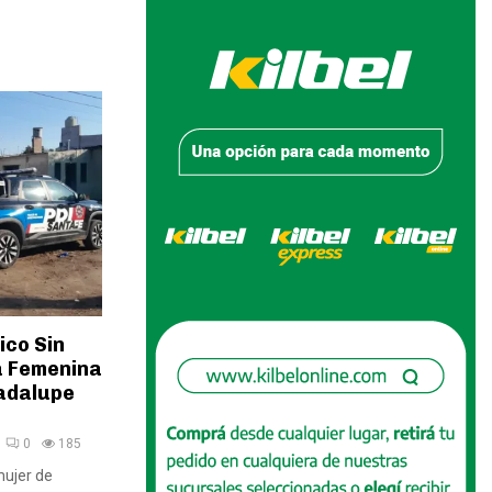
ico Sin
 a Femenina
uadalupe
0
185
mujer de