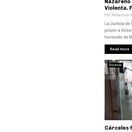
Nazareno
Violenta.
Por:
Redaccion 
La Justicia de
prisión a Vícto
homicidio de N
Read more
Sucesos
Cárceles 