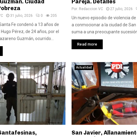
 Guzmán. Ciudad
Pareja. Detalles
 Pobreza
Por:
Redaccion VC
27 julio, 2026
VC
31 julio, 2026
0
205
Un nuevo episodio de violencia de
 Santa Fe condenó a 13 años de
a conmocionar a la ciudad de San 
r Hugo Pérez, de 24 años, por el
suma a una preocupante sucesión 
azareno Guzmán, ocurrido...
Read more
Actualidad
Santafesinas,
San Javier, Allanamient