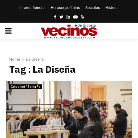
Interés General
Horóscopo Chino
Sociales
Historia
Facebook
Twitter
Linkedin
Youtube
Rss
PRIMARY
MENU
Home
La Diseña
Tag : La Diseña
Colastiné / Santa Fe