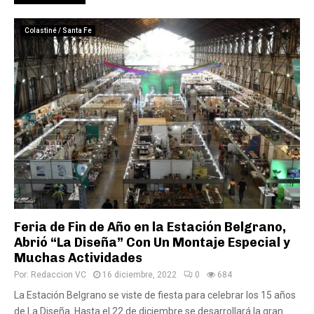
Colastiné / Santa Fe
Feria de Fin de Año en la Estación Belgrano,
Abrió “La Diseña” Con Un Montaje Especial y
Muchas Actividades
Por:
Redaccion VC
16 diciembre, 2022
0
684
La Estación Belgrano se viste de fiesta para celebrar los 15 años
de La Diseña. Hasta el 22 de diciembre se desarrollará la gran