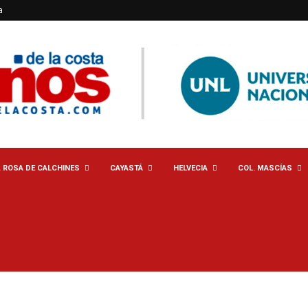
a
. ROSA DE CALCHINES
CAYASTÁ
HELVECIA
COL. MASCÍAS