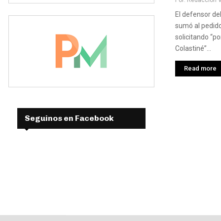
El defensor de
sumó al pedid
solicitando “p
Colastiné”...
Read more
Seguinos en Facebook