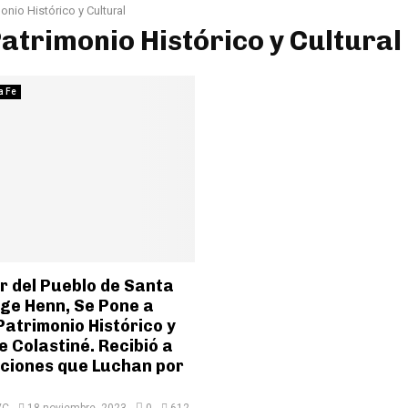
onio Histórico y Cultural
Patrimonio Histórico y Cultural
a Fe
r del Pueblo de Santa
rge Henn, Se Pone a
Patrimonio Histórico y
e Colastiné. Recibió a
uciones que Luchan por
VC
18 noviembre, 2023
0
612