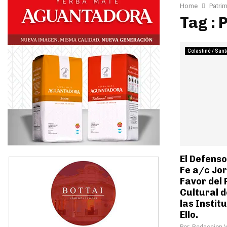
Home
Patrim
Tag : 
Colastiné / Sant
El Defenso
Fe a/c Jo
Favor del 
Cultural d
las Instit
Ello.
Por:
Redaccion 