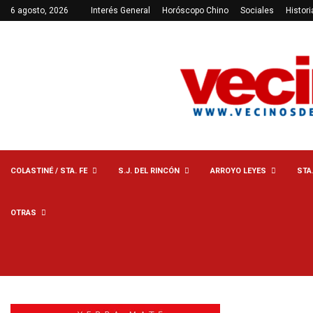
6 agosto, 2026
Interés General
Horóscopo Chino
Sociales
Histori
COLASTINÉ / STA. FE
S.J. DEL RINCÓN
ARROYO LEYES
STA
OTRAS