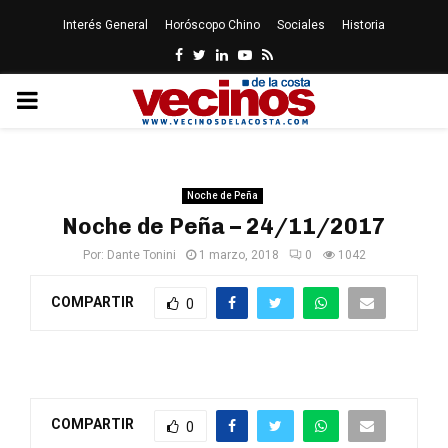
Interés General
Horóscopo Chino
Sociales
Historia
Facebook
Twitter
Linkedin
Youtube
Rss
PRIMARY
MENU
Noche de Peña
Noche de Peña – 24/11/2017
Por:
Dante Tonini
1 marzo, 2018
0
1042
COMPARTIR
0
COMPARTIR
0