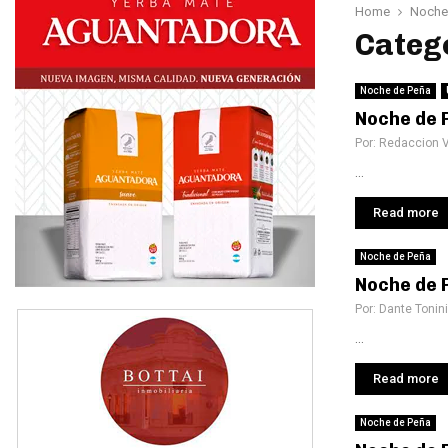
Home
Noche
Catego
Noche de Peña
Noche de 
Por:
Redaccion 
...
Read more
Noche de Peña
Noche de 
Por:
Dante Tonini
...
Read more
Noche de Peña