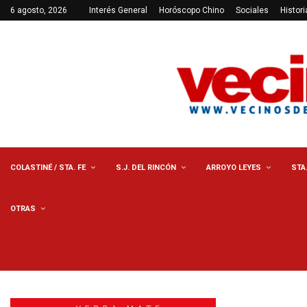
6 agosto, 2026
Interés General
Horóscopo Chino
Sociales
Histori
COLASTINÉ / STA. FE
S.J. DEL RINCÓN
ARROYO LEYES
STA
OTRAS