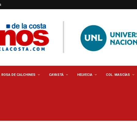
a
. ROSA DE CALCHINES
CAYASTÁ
HELVECIA
COL. MASCÍAS