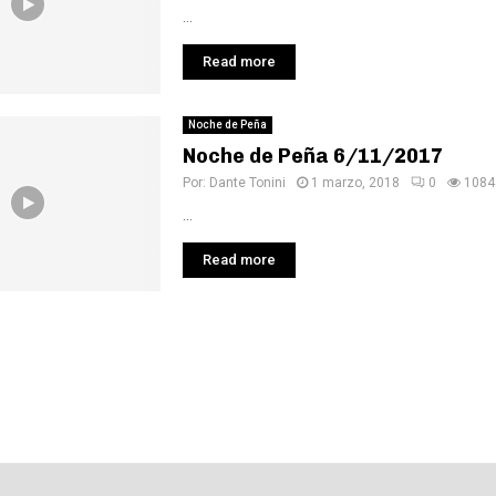
...
Read more
Noche de Peña
Noche de Peña 6/11/2017
Por:
Dante Tonini
1 marzo, 2018
0
1084
...
Read more