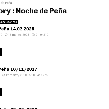
 de Peña
ry : Noche de Peña
Uncategorized
Peña 14.03.2025
VC
16 marzo, 2025
0
312
Peña 16/11/2017
12 marzo, 2018
0
1275