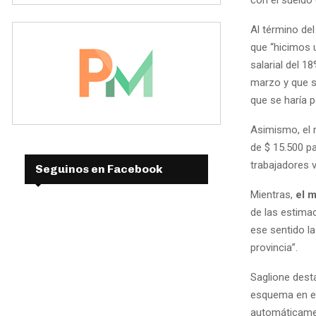
Al término de
que “hicimos u
salarial del 
marzo y que s
que se haría 
Asimismo, el 
de $ 15.500 p
trabajadores v
Seguinos en Facebook
Mientras,
el 
de las estimac
ese sentido l
provincia”.
Saglione desta
esquema en el 
automáticament