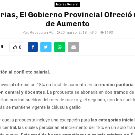
Interés General
rias, El Gobierno Provincial Ofreció
de Aumento
Por:
Redaccion VC
20 marzo, 2018
0
1193
IR
0
ón al conflicto salarial.
rovincial ofreció un 18% en total de aumento en
la reunión paritaria 
ón central y docentes
. La propuesta se abonaría en dos tramos de
 ellos con los sueldos del mes de marzo y, el segundo, con los suel
 se mantiene vigente la cláusula gatillo.
 que la propuesta incluye una excepción para
las categorías inicia
 central, las cuales percibirían el incremento del 18% en un sólo tr
 de marzo.
Esta medida busca garantizar un salario mínimo de $