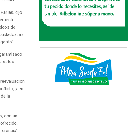
 Faría
s, dijo
cremento
eldos de
quidados, así
agosto”.
garantizado
ue estos
 reevaluación
flicto, y en
de la
o, con un
 ofrecido,
ferencia”.