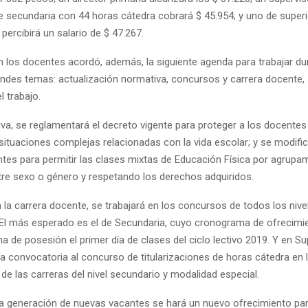
e secundaria con 44 horas cátedra cobrará $ 45.954; y uno de super
percibirá un salario de $ 47.267.
n los docentes acordó, además, la siguiente agenda para trabajar dur
andes temas: actualización normativa, concursos y carrera docente, 
l trabajo.
va, se reglamentará el decreto vigente para proteger a los docente
situaciones complejas relacionadas con la vida escolar; y se modifi
ntes para permitir las clases mixtas de Educación Física por agrupam
ntre sexo o género y respetando los derechos adquiridos.
 la carrera docente, se trabajará en los concursos de todos los nive
El más esperado es el de Secundaria, cuyo cronograma de ofrecimi
a de posesión el primer día de clases del ciclo lectivo 2019. Y en Su
a convocatoria al concurso de titularizaciones de horas cátedra en 
e las carreras del nivel secundario y modalidad especial.
a generación de nuevas vacantes se hará un nuevo ofrecimiento par