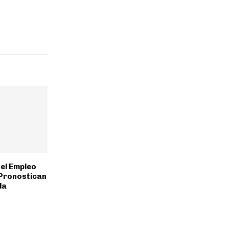
 el Empleo
 Pronostican
da