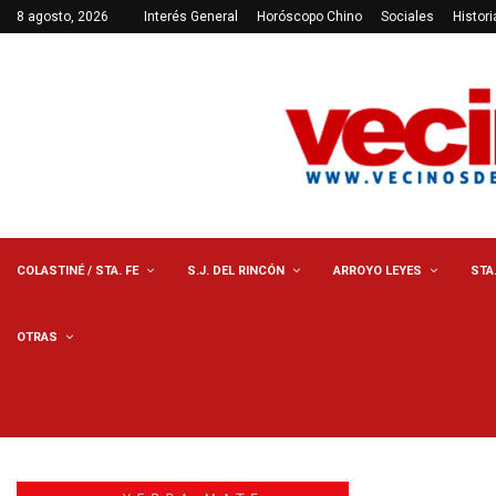
8 agosto, 2026
Interés General
Horóscopo Chino
Sociales
Histori
COLASTINÉ / STA. FE
S.J. DEL RINCÓN
ARROYO LEYES
STA
OTRAS