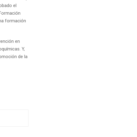
robado el
 Formación
 una formación
vención en
oquímicas. Y,
romoción de la