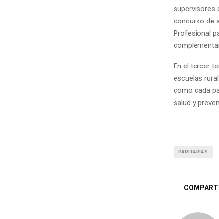
supervisores d
concurso de a
Profesional pa
complementari
En el tercer t
escuelas rural
como cada par
salud y preve
PARITARIAS
COMPART