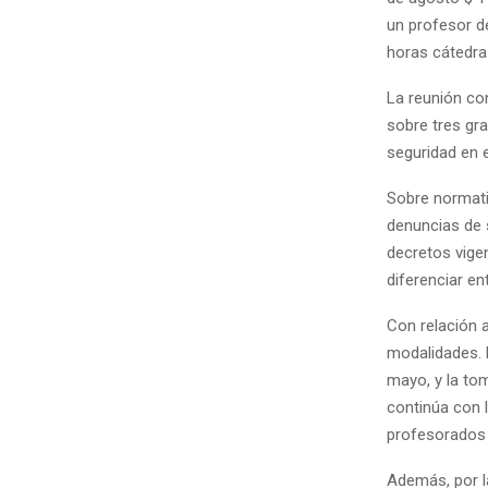
un profesor d
horas cátedra 
La reunión co
sobre tres gr
seguridad en e
Sobre normati
denuncias de 
decretos vige
diferenciar e
Con relación a
modalidades. 
mayo, y la tom
continúa con l
profesorados d
Además, por l