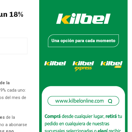
 un 18%
de la
 9% cada uno:
dos del mes de
les
de la
amo a abonarse
 15.500
.