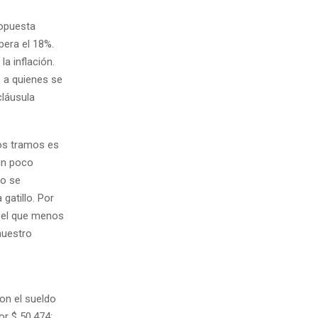
ropuesta
upera el 18%.
la inflación.
 a quienes se
cláusula
los tramos es
un poco
to se
gatillo. Por
a el que menos
nuestro
con el sueldo
or $ 50.474;