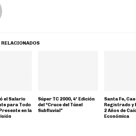
 RELACIONADOS
 el Salario
Súper TC 2000, 4° Edición
Santa Fe, Cae
ente para Todo
del “Cruce del Túnel
Registrado y
 Presente en la
Subfluvial”
2 Años de Caí
isión
Económica