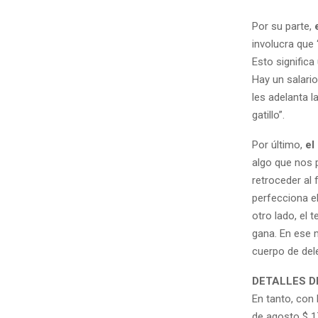
Por su parte,
involucra que 
Esto significa
Hay un salari
les adelanta l
gatillo”.
Por último,
el
algo que nos 
retroceder al 
perfecciona el
otro lado, el
gana. En ese 
cuerpo de del
DETALLES D
En tanto, con 
de agosto $ 17