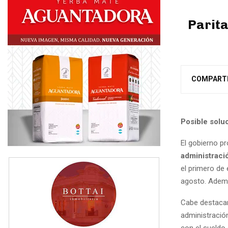
Parita
COMPART
Posible soluci
El gobierno p
administraci
el primero de
agosto. Además
Cabe destacar
administración
con el sueldo