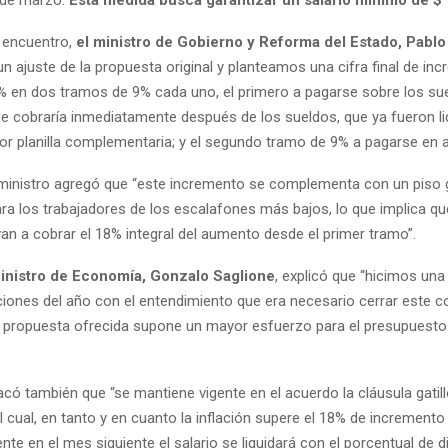
l encuentro,
el ministro de Gobierno y Reforma del Estado, Pablo
n ajuste de la propuesta original y planteamos una cifra final de in
18% en dos tramos de 9% cada uno, el primero a pagarse sobre los su
e cobraría inmediatamente después de los sueldos, que ya fueron li
por planilla complementaria; y el segundo tramo de 9% a pagarse en 
ministro agregó que “este incremento se complementa con un piso 
ara los trabajadores de los escalafones más bajos, lo que implica q
an a cobrar el 18% integral del aumento desde el primer tramo”.
ministro de Economía, Gonzalo Saglione
, explicó que “hicimos una
iones del año con el entendimiento que era necesario cerrar este con
a propuesta ofrecida supone un mayor esfuerzo para el presupuesto 
có también que “se mantiene vigente en el acuerdo la cláusula gatill
cual, en tanto y en cuanto la inflación supere el 18% de incremento
e en el mes siguiente el salario se liquidará con el porcentual de di