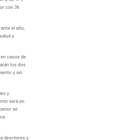
ior con 36
ante el año,
salud y
s en casos de
carán los dos
iento y sin
les y
ento será en
perior se
los
a directores y