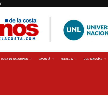
a
. ROSA DE CALCHINES
CAYASTÁ
HELVECIA
COL. MASCÍAS