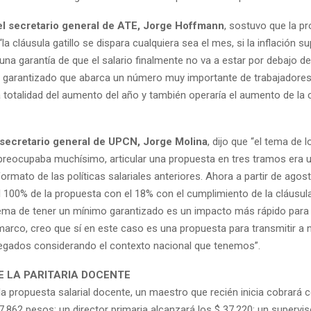
el secretario general de ATE, Jorge Hoffmann
, sostuvo que la p
“la cláusula gatillo se dispara cualquiera sea el mes, si la inflación s
 una garantía de que el salario finalmente no va a estar por debajo de 
o garantizado que abarca un número muy importante de trabajadores
a totalidad del aumento del año y también operaría el aumento de la 
 secretario general de UPCN, Jorge Molina
, dijo que “el tema de 
preocupaba muchísimo, articular una propuesta en tres tramos era 
formato de las políticas salariales anteriores. Ahora a partir de agos
 100% de la propuesta con el 18% con el cumplimiento de la cláusula 
 tema de tener un mínimo garantizado es un impacto más rápido par
marco, creo que sí en este caso es una propuesta para transmitir a 
egados considerando el contexto nacional que tenemos”.
E LA PARITARIA DOCENTE
la propuesta salarial docente, un maestro que recién inicia cobrará 
.862 pesos; un director primaria alcanzará los $ 37.220; un supervis