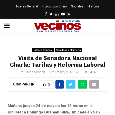
Interés General
Horóscopo Chino
Sociales
Historia
Facebook
Twitter
Linkedin
Youtube
Rss
PRIMARY
MENU
Interés General
San José del Rincón
Visita de Senadora Nacional
Charla: Tarifas y Reforma Laboral
Por:
Redaccion VC
23 mayo, 2018
0
1494
COMPARTIR
0
Mañana jueves 24 de mayo a las 18 horas en la
Biblioteca Domingo Guzmán Silva, ubicada en San