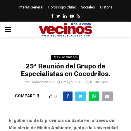
Interés General
Horóscopo Chino
Sociales
Historia
Facebook
Twitter
Linkedin
Youtube
Rss
PRIMARY
MENU
Otras Localidades
25ª Reunión del Grupo de
Especialistas en Cocodrilos.
Por:
Redaccion VC
4 mayo, 2018
0
1485
COMPARTIR
0
El gobierno de la provincia de Santa Fe, a través del
Ministerio de Medio Ambiente, junto a la Universidad