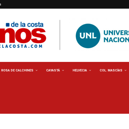
a
. ROSA DE CALCHINES
CAYASTÁ
HELVECIA
COL. MASCÍAS