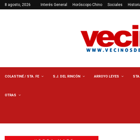
8 agosto, 2026
Interés General
Horóscopo Chino
Sociales
Histori
COLASTINÉ / STA. FE
S.J. DEL RINCÓN
ARROYO LEYES
STA
OTRAS