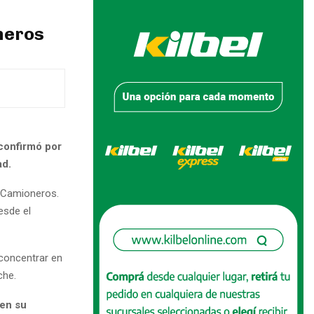
neros
confirmó por
ad.
de Camioneros.
esde el
 concentrar en
che.
 en su