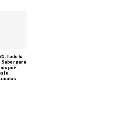
21, Todo lo
s Saber para
ios por
este
tocolos