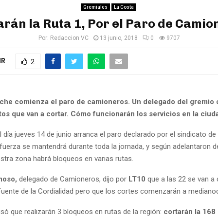
Gremiales
La Costa
arán la Ruta 1, Por el Paro de Camio
Por:
Redaccion VC
13 junio, 2018
0
9707
IR
2
che comienza el paro de camioneros. Un delegado del gremio 
os que van a cortar. Cómo funcionarán los servicios en la ciud
el día jueves 14 de junio arranca el paro declarado por el sindicato 
fuerza se mantendrá durante toda la jornada, y según adelantaron d
stra zona habrá bloqueos en varias rutas.
moso,
delegado de Camioneros, dijo por
LT10
que a las 22 se van a
 Fuente de la Cordialidad pero que los cortes comenzarán a mediano
isó que realizarán 3 bloqueos en rutas de la región:
cortarán la 168