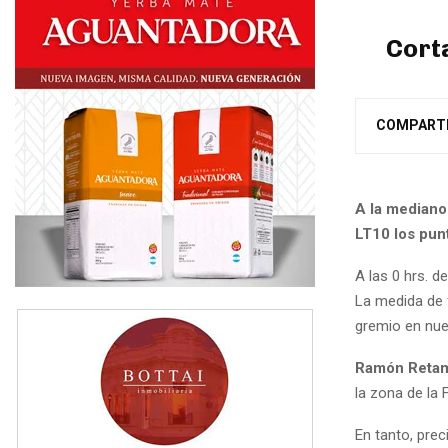
Cort
COMPART
A la mediano
LT10 los punt
A las 0 hrs. d
La medida de 
gremio en nue
Ramón Reta
la zona de la
En tanto, prec