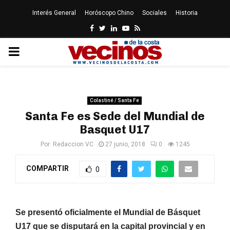
Interés General
Horóscopo Chino
Sociales
Historia
Facebook
Twitter
Linkedin
Youtube
Rss
PRIMARY
MENU
Colastiné / Santa Fe
Santa Fe es Sede del Mundial de
Basquet U17
Por:
Redaccion VC
27 junio, 2018
0
1245
COMPARTIR
0
Se presentó oficialmente el Mundial de Básquet
U17 que se disputará en la capital provincial y en