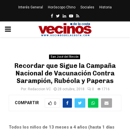
Interés General
Horóscopo Chino
Sociales
Historia
Facebook
Twitter
Linkedin
Youtube
Rss
PRIMARY
MENU
San José del Rincón
Recordar que Sigue la Campaña
Nacional de Vacunación Contra
Sarampión, Rubéola y Paperas
Por:
Redaccion VC
28 octubre, 2018
0
1716
COMPARTIR
0
Todos los niños de 13 meses a 4 años (hasta 1 días