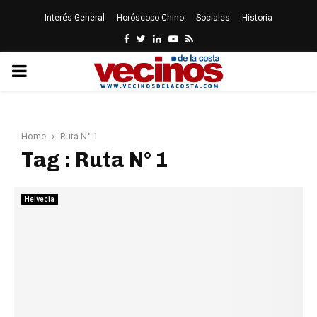
Interés General
Horóscopo Chino
Sociales
Historia
Facebook
Twitter
Linkedin
Youtube
Rss
PRIMARY
MENU
Home
Ruta N° 1
Tag : Ruta N° 1
Helvecia