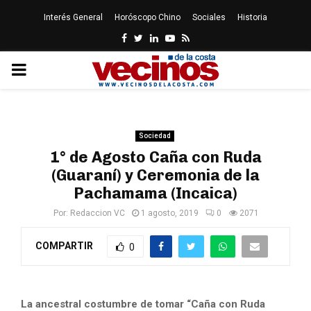
Interés General
Horóscopo Chino
Sociales
Historia
Facebook
Twitter
Linkedin
Youtube
Rss
PRIMARY
MENU
Sociedad
1° de Agosto Caña con Ruda
(Guaraní) y Ceremonia de la
Pachamama (Incaica)
Por:
Redaccion VC
1 agosto, 2019
0
2071
COMPARTIR
0
La ancestral costumbre de tomar “Caña con Ruda