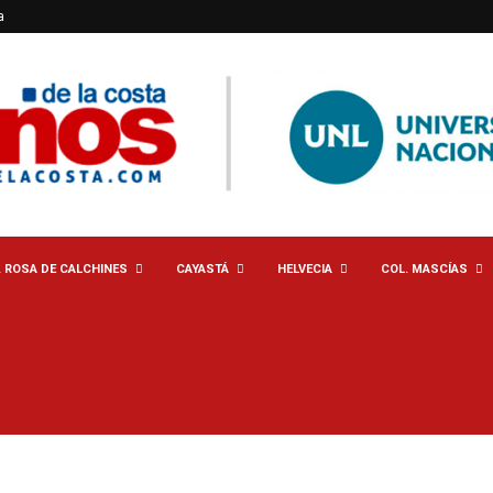
a
. ROSA DE CALCHINES
CAYASTÁ
HELVECIA
COL. MASCÍAS