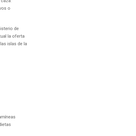
 caza:
ivos o
nisterio de
ual la oferta
as islas de la
ramíneas
dietas