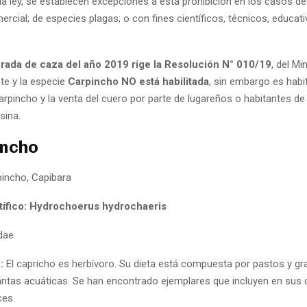
 la ley, se establecen excepciones a esta prohibición en los casos de
ercial; de especies plagas; o con fines científicos, técnicos, educat
rada de caza del año 2019 rige la Resolución N° 010/19
, del Mi
e y la especie
Carpincho
NO está habilitada
, sin embargo es habit
rpincho y la venta del cuero por parte de lugareños o habitantes de l
sina.
incho
incho, Capibara
ífico: Hydrochoerus hydrochaeris
dae
n:
El capricho es herbívoro. Su dieta está compuesta por pastos y g
lantas acuáticas. Se han encontrado ejemplares que incluyen en sus 
ces.