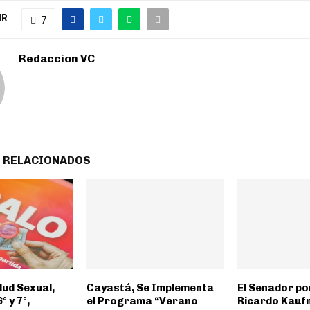
IR
7
Redaccion VC
 RELACIONADOS
lud Sexual,
Cayastá, Se Implementa
El Senador po
° y 7°,
el Programa “Verano
Ricardo Kauf