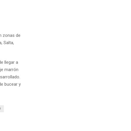
en zonas de
, Salta,
e llegar a
aje marrón
sarrollado.
de bucear y
O