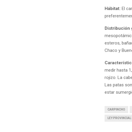
Hábitat:
El ca
preferentemen
Distribución
mesopotámicas
esteros, bañad
Chaco y Bueno
Característi
medir hasta 1
rojizo. La cab
Las patas son
estar sumergi
CARPINCHO
LEY PROVINCIAL 