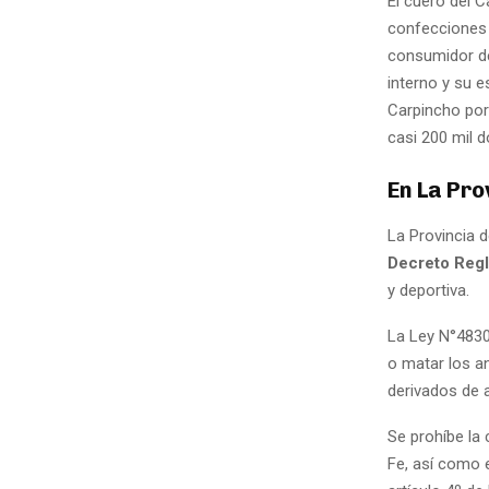
El cuero del C
confecciones 
consumidor de
interno y su e
Carpincho por 
casi 200 mil d
En La Pro
La Provincia d
Decreto Regl
y deportiva.
La Ley N°4830
o matar los an
derivados de a
Se prohíbe la 
Fe, así como e