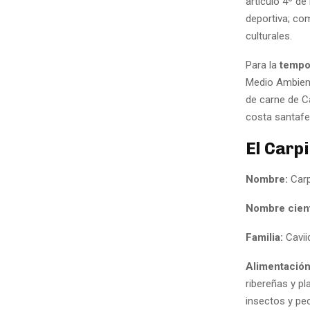
artículo 4º de
deportiva; com
culturales.
Para la
tempo
Medio Ambient
de carne de Ca
costa santafe
El Carp
Nombre:
Carp
Nombre cient
Familia:
Cavii
Alimentació
ribereñas y p
insectos y pe