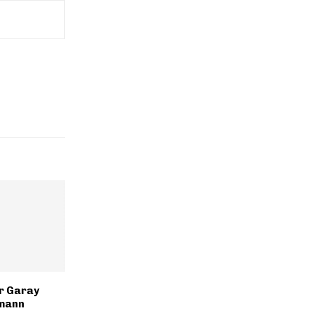
r Garay
mann