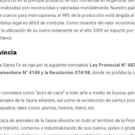
arpincho es el principal producto de uso comercial en Argentina, sie
realizadas son reconocidas y valoradas mundialmente. Nuestro paí
 cueros para marroquinería; el 98% de la producción está dirigida a
status legal es difícil de controlar. Como muestra del valor económic
la utilización de su cuero solamente en el año 2009 se exportó por 
ólares.
vincia
e Santa Fe se rige por la siguiente normativa:
Ley Provincial N° 48
amentario N° 4148 y la Resolución 074/98
, donde se prohíbe la 
 considera como “acto de caza” a todo arte o medio de buscar, pers
imales de la fauna silvestre, así como la recolección de ciertos pr
quellos, tales como: plumas, huevos, nidos, etc.
caza de animales de la fauna silvestre en todo el territorio de la Pro
l tránsito, comercio e industrialización de sus cueros, pieles o prod