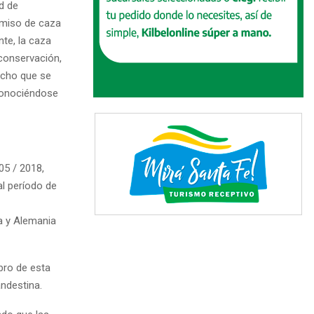
d de
ermiso de caza
nte, la caza
conservación,
incho que se
sconociéndose
05 / 2018,
al período de
ia y Alemania
bro de esta
ndestina.