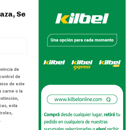
aza, Se
ovincia de
control de
miso de este
u carne o la
xtinción,
cas, esta
roles,
.