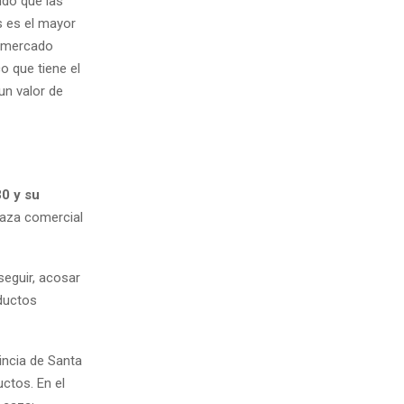
ndo que las
s es el mayor
l mercado
o que tiene el
un valor de
30 y su
caza comercial
eguir, acosar
oductos
vincia de Santa
uctos. En el