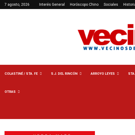
7 agosto, 2026
Interés General
Horóscopo Chino
Sociales
Histori
COLASTINÉ / STA. FE
S.J. DEL RINCÓN
ARROYO LEYES
STA
OTRAS