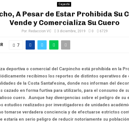
Cayastá
cho, A Pesar de Estar Prohibida Su C
Vende y Comercializa Su Cuero
Por:
Redaccion VC
3 diciembre, 2019
0
6729
IR
7
za deportiva o comercial del Carpincho está prohibida en la Pr
riódicamente recibimos los reportes de distintos operativos de 
alidades de la Costa Santafesina, donde nos informan del deco
s cazado en forma furtiva para utilizarlo, para el consumo de s
valioso cuero.
Aunque hay divergencias sobre el peligro de su e
s estudios realizados por investigadores de unidades académi
no tomarse verdadera conciencia y de efectuarse estrictos cont
e estaría en serio peligro de reducir notoriamente su población