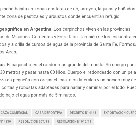
rpincho habita en zonas costeras de río, arroyos, lagunas y bañados
te zona de pastizales y arbustos donde encuentran refugio.
 geográfica en Argentina:
Los carpinchos viven en las provincias
 de Misiones, Corrientes y Entre Ríos. También se los encuentra 
os y a orilla de cursos de agua de la provincia de Santa Fe, Formosa
s Aires.
cas:
El carpincho es el roedor más grande del mundo. Su cuerpo pued
,30 metros y pesar hasta 60 kilos. Cuerpo el redondeado con un pel
eza es pequeña con orejas chicas, ojos laterales y un hocico muy de
 cortas y robustas adaptadas para nadar y caminar por el lodo. Pue
do bajo el agua por más de 5 minutos.
CAZA COMERCIAL
CAZA DEPORTIVA
DECRETO N° 4148
EXPORTACIÓN CUER
N° 4830
RESOLUCIÓN 074/98
RESOLUCIÓN N° 010/19