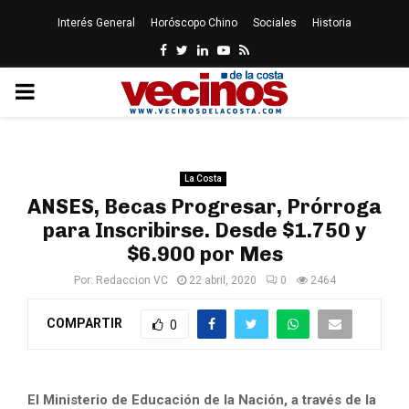
Interés General
Horóscopo Chino
Sociales
Historia
Facebook
Twitter
Linkedin
Youtube
Rss
PRIMARY
MENU
La Costa
ANSES, Becas Progresar, Prórroga
para Inscribirse. Desde $1.750 y
$6.900 por Mes
Por:
Redaccion VC
22 abril, 2020
0
2464
COMPARTIR
0
El Ministerio de Educación de la Nación, a través de la