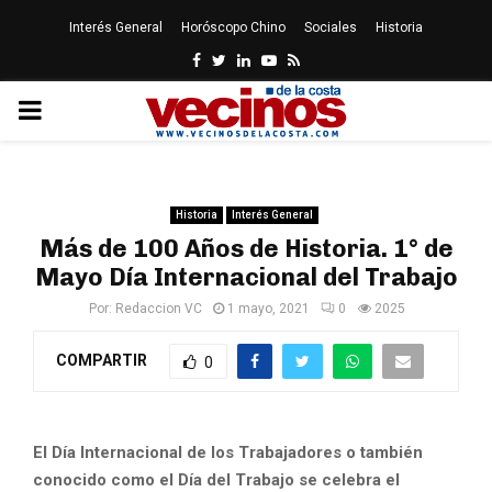
Interés General
Horóscopo Chino
Sociales
Historia
Facebook
Twitter
Linkedin
Youtube
Rss
PRIMARY
MENU
Historia
Interés General
Más de 100 Años de Historia. 1° de
Mayo Día Internacional del Trabajo
Por:
Redaccion VC
1 mayo, 2021
0
2025
COMPARTIR
0
El Día Internacional de los Trabajadores o también
conocido como el Día del Trabajo se celebra el