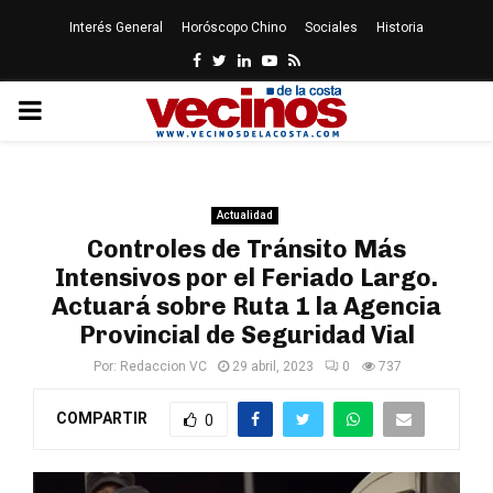
Interés General
Horóscopo Chino
Sociales
Historia
Facebook
Twitter
Linkedin
Youtube
Rss
PRIMARY
MENU
Actualidad
Controles de Tránsito Más
Intensivos por el Feriado Largo.
Actuará sobre Ruta 1 la Agencia
Provincial de Seguridad Vial
Por:
Redaccion VC
29 abril, 2023
0
737
COMPARTIR
0