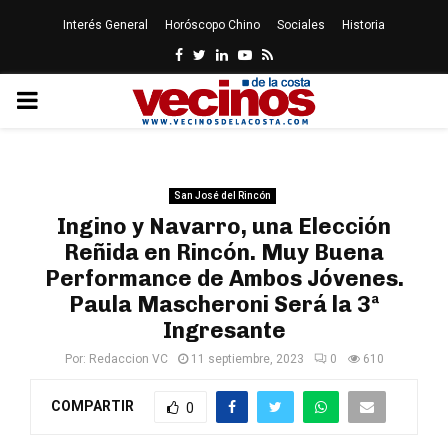
Interés General
Horóscopo Chino
Sociales
Historia
Facebook
Twitter
Linkedin
Youtube
Rss
PRIMARY
MENU
San José del Rincón
Ingino y Navarro, una Elección
Reñida en Rincón. Muy Buena
Performance de Ambos Jóvenes.
Paula Mascheroni Será la 3ª
Ingresante
Por:
Redaccion VC
11 septiembre, 2023
0
610
COMPARTIR
0