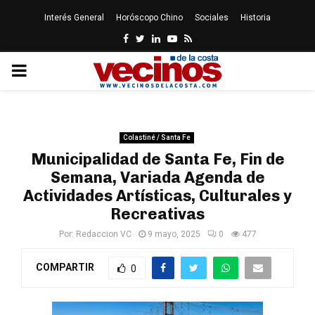
Interés General
Horóscopo Chino
Sociales
Historia
Facebook
Twitter
Linkedin
Youtube
Rss
PRIMARY
MENU
Colastiné / Santa Fe
Municipalidad de Santa Fe, Fin de
Semana, Variada Agenda de
Actividades Artísticas, Culturales y
Recreativas
Por:
Redaccion VC
9 mayo, 2025
0
477
COMPARTIR
0