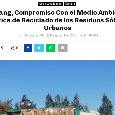
Otras Localidades
Romang
ng, Compromiso Con el Medio Ambi
tica de Reciclado de los Residuos Só
Urbanos
Por:
Redaccion VC
8 septiembre, 2025
0
284
IR
0