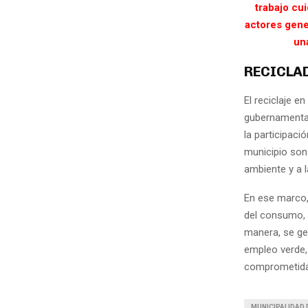
trabajo cu
actores gene
una
RECICLA
El reciclaje 
gubernamental
la participac
municipio son
ambiente y a 
En ese marco,
del consumo, l
manera, se ge
empleo verde,
comprometida
MUNICIPALIDAD