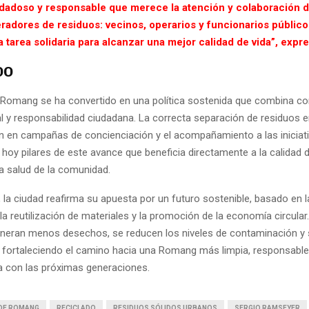
idadoso y responsable que merece la atención y colaboración d
radores de residuos: vecinos, operarios y funcionarios públicos
 tarea solidaria para alcanzar una mejor calidad de vida”, expre
DO
en Romang se ha convertido en una política sostenida que combina 
 y responsabilidad ciudadana. La correcta separación de residuos e
ión en campañas de concienciación y el acompañamiento a las iniciati
 hoy pilares de este avance que beneficia directamente a la calidad 
la salud de la comunidad.
 la ciudad reafirma su apuesta por un futuro sostenible, basado en 
a reutilización de materiales y la promoción de la economía circular
neran menos desechos, se reducen los niveles de contaminación y
 fortaleciendo el camino hacia una Romang más limpia, responsable
 con las próximas generaciones.
 DE ROMANG
RECICLADO
RESIDUOS SÓLIDOS URBANOS
SERGIO RAMSEYER