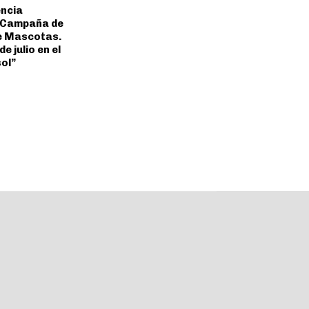
ncia
 Campaña de
e Mascotas.
e julio en el
ol”