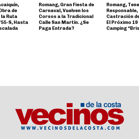
caiquín,
Romang, Gran Fiesta de
Romang, Tene
 Obra de
Carnaval, Vuelven los
Responsable,
 la Ruta
Corsos a la Tradicional
Castración d
°55-S, Hasta
Calle San Martín. ¿Se
El Próximo 19 d
scalada
Paga Entrada?
Camping “Bris