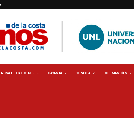
a
. ROSA DE CALCHINES
CAYASTÁ
HELVECIA
COL. MASCÍAS