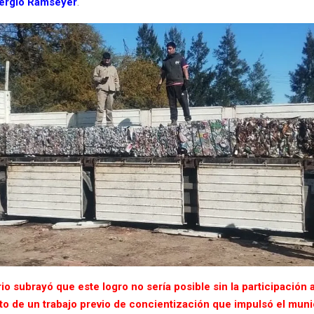
Sergio Ramseyer
.
io subrayó que este logro no sería posible sin la participación a
to de un trabajo previo de concientización que impulsó el muni