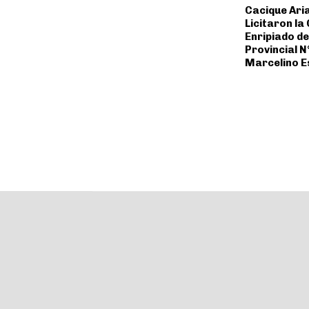
Cacique Aria
Licitaron la
Enripiado de
Provincial N
Marcelino E