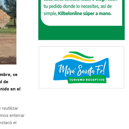
embre, se
l de
nido en el
reutilizar
tamos enterrar
estacó el