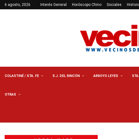
6 agosto, 2026
Interés General
Horóscopo Chino
Sociales
Histori
COLASTINÉ / STA. FE
S.J. DEL RINCÓN
ARROYO LEYES
STA
OTRAS