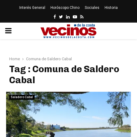
Interés General
Horóscopo Chino
Sociales
Historia
Facebook
Twitter
Linkedin
Youtube
Rss
PRIMARY
MENU
Home
Comuna de Saldero Cabal
Tag : Comuna de Saldero
Cabal
Saladero Cabal