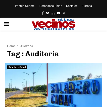
Interés General
Horóscopo Chino
Sociales
Historia
Facebook
Twitter
Linkedin
Youtube
Rss
PRIMARY
MENU
Home
Auditoría
Tag : Auditoría
Saladero Cabal