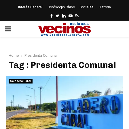
Interés General
Horóscopo Chino
Sociales
Historia
Facebook
Twitter
Linkedin
Youtube
Rss
PRIMARY
MENU
Home
Presidenta Comunal
Tag : Presidenta Comunal
Saladero Cabal