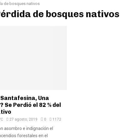
da de bosques nativos
Pérdida de bosques nativos
 Santafesina, Una
Se Perdió el 82 % del
tivo
VC
27 agosto, 2019
0
1172
n asombro e indignación el
ncendios forestales en el