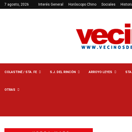
7 agosto, 2026
Interés General
Horóscopo Chino
Sociales
Histori
COLASTINÉ / STA. FE
S.J. DEL RINCÓN
ARROYO LEYES
STA
OTRAS