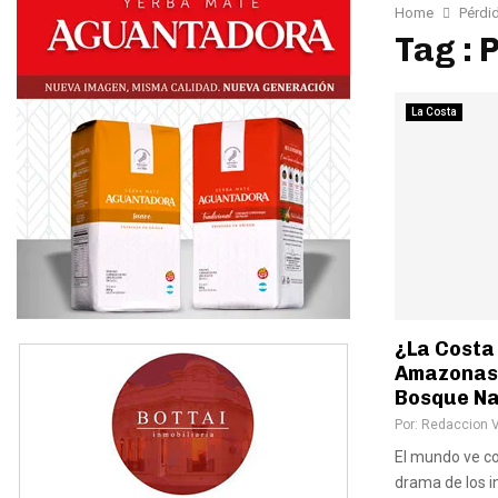
Home
Pérdi
Tag : 
La Costa
¿La Costa
Amazonas? 
Bosque Na
Por:
Redaccion 
El mundo ve co
drama de los i