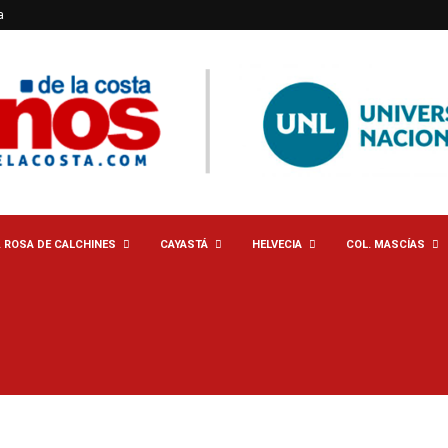
a
. ROSA DE CALCHINES
CAYASTÁ
HELVECIA
COL. MASCÍAS