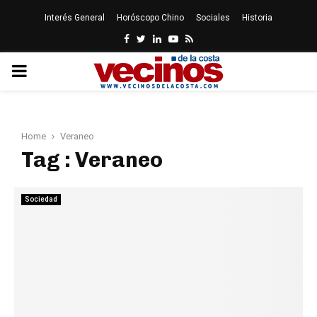
Interés General
Horóscopo Chino
Sociales
Historia
Facebook
Twitter
Linkedin
Youtube
Rss
PRIMARY
MENU
Home
Veraneo
Tag : Veraneo
Sociedad