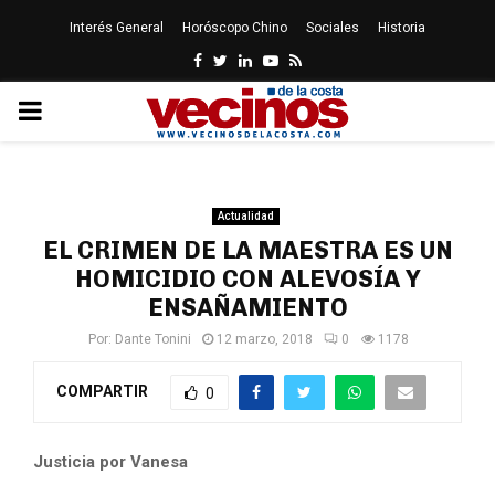
Interés General
Horóscopo Chino
Sociales
Historia
Facebook
Twitter
Linkedin
Youtube
Rss
PRIMARY
MENU
Actualidad
EL CRIMEN DE LA MAESTRA ES UN
HOMICIDIO CON ALEVOSÍA Y
ENSAÑAMIENTO
Por:
Dante Tonini
12 marzo, 2018
0
1178
COMPARTIR
0
Justicia por Vanesa