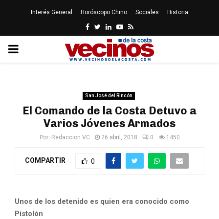
Interés General
Horóscopo Chino
Sociales
Historia
Facebook
Twitter
Linkedin
Youtube
Rss
PRIMARY
MENU
San José del Rincón
El Comando de la Costa Detuvo a
Varios Jóvenes Armados
Por:
Redaccion VC
26 abril, 2018
0
1450
COMPARTIR
0
Unos de los detenido es quien era conocido como
Pistolón