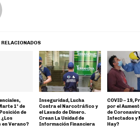
 RELACIONADOS
enciales,
Inseguridad, Lucha
COVID – 19, 
Marte 1° de
Contra el Narcotráfico y
por el Aumen
Posición de
el Lavado de Dinero.
de Coronavir
. ¿Los
Crean La Unidad de
Infectados y
 en Verano?
Información Financiera
Hay?