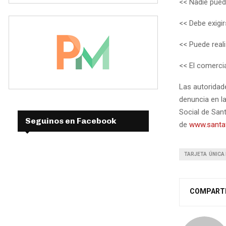
<< Nadie puede
<< Debe exigir
<< Puede real
<< El comercia
Las autoridade
denuncia en la
Social de San
Seguinos en Facebook
de
www.santaf
TARJETA ÚNICA 
COMPART