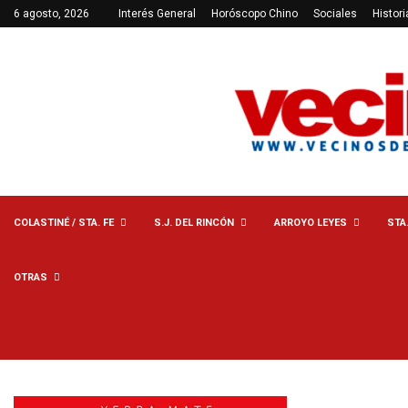
6 agosto, 2026
Interés General
Horóscopo Chino
Sociales
Histori
COLASTINÉ / STA. FE
S.J. DEL RINCÓN
ARROYO LEYES
STA
OTRAS