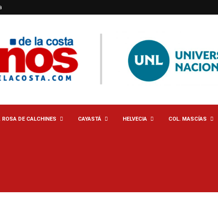
a
. ROSA DE CALCHINES
CAYASTÁ
HELVECIA
COL. MASCÍAS