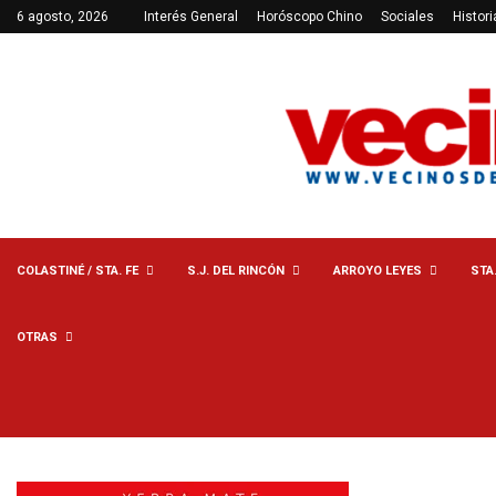
6 agosto, 2026
Interés General
Horóscopo Chino
Sociales
Histori
COLASTINÉ / STA. FE
S.J. DEL RINCÓN
ARROYO LEYES
STA
OTRAS