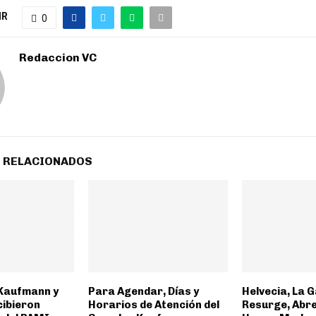
IR
0
Redaccion VC
 RELACIONADOS
 Kaufmann y
Para Agendar, Días y
Helvecia, La 
cibieron
Horarios de Atención del
Resurge, Abre