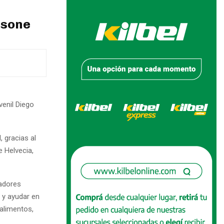
isone
venil Diego
, gracias al
 Helvecia,
radores
 y ayudar en
 alimentos,