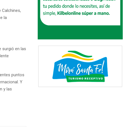
e Calchines,
e la
 surgió en las
dente
rentes puntos
rnacional. Y
n y las