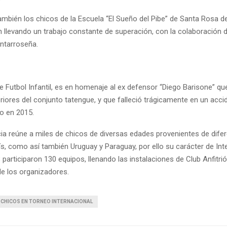
ambién los chicos de la Escuela “El Sueño del Pibe” de Santa Rosa d
n llevando un trabajo constante de superación, con la colaboración d
ntarroseña.
 Futbol Infantil, es en homenaje al ex defensor “Diego Barisone” que
eriores del conjunto tatengue, y que falleció trágicamente en un acci
co en 2015.
a reúne a miles de chicos de diversas edades provenientes de dife
s, como así también Uruguay y Paraguay, por ello su carácter de Inte
participaron 130 equipos, llenando las instalaciones de Club Anfitrió
de los organizadores.
 CHICOS EN TORNEO INTERNACIONAL