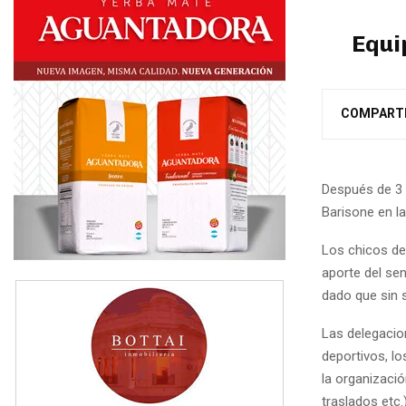
Equi
COMPART
Después de 3 d
Barisone en la
Los chicos de 
aporte del se
dado que sin 
Las delegacio
deportivos, l
la organizació
traslados etc.)