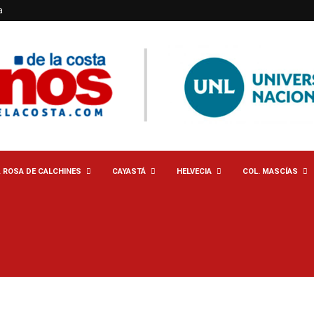
a
. ROSA DE CALCHINES
CAYASTÁ
HELVECIA
COL. MASCÍAS