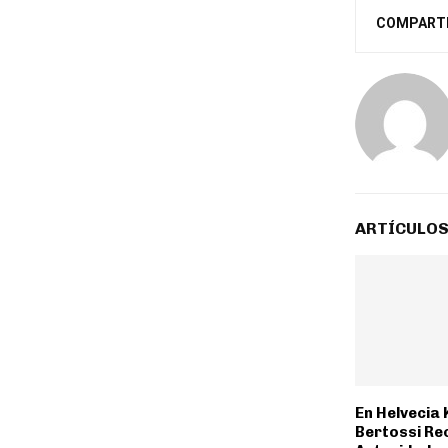
COMPART
ARTÍCULOS
En Helvecia
Bertossi Re