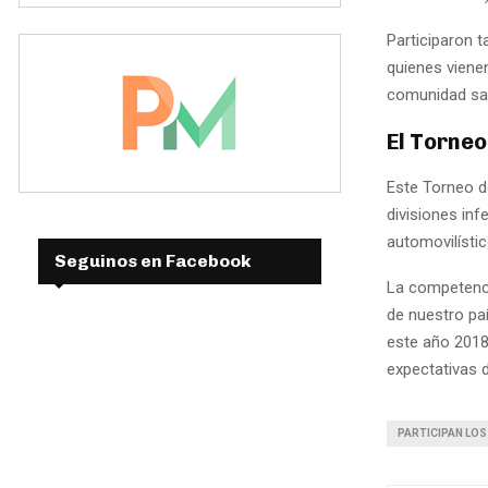
Participaron t
quienes viene
comunidad sa
El Torneo
Este Torneo de
divisiones inf
automovilísti
Seguinos en Facebook
La competenci
de nuestro paí
este año 2018 
expectativas 
PARTICIPAN LOS