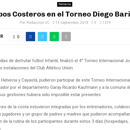
Helvecia
pos Costeros en el Torneo Diego Bar
Por:
Redaccion VC
15 septiembre, 2018
0
1379
IR
0
ías de disfrutar futbol Infantil, finalizó el 4° Torneo Internacional Ju
s instalaciones del Club Atlético Unión.
Helvecia y Cayastá, pudieron participar de este Torneo Internacional
nador por el departamento Garay Ricardo Kaufmann y a la comuna de
sus gestiones hubiera sido imposible estar presentes.
nes de la costa estuvieron integradas por los entrenadores, colabo
os jugadores y un grupo de padres y madres que pudieron acompañar
n de la rutina de los participantes durante estos 3 días (hospedajes,
.