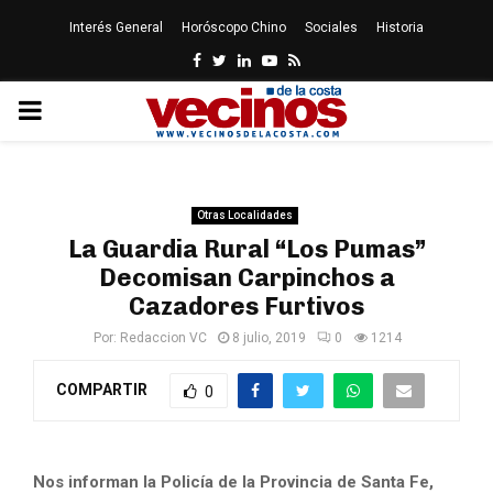
Interés General
Horóscopo Chino
Sociales
Historia
Facebook
Twitter
Linkedin
Youtube
Rss
PRIMARY
MENU
Otras Localidades
La Guardia Rural “Los Pumas”
Decomisan Carpinchos a
Cazadores Furtivos
Por:
Redaccion VC
8 julio, 2019
0
1214
COMPARTIR
0
Nos informan la Policía de la Provincia de Santa Fe,