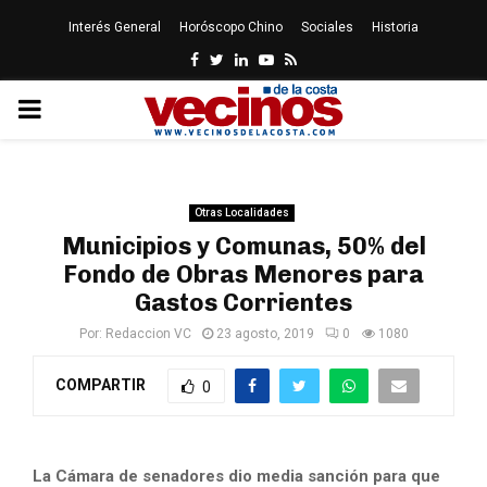
Interés General
Horóscopo Chino
Sociales
Historia
Facebook
Twitter
Linkedin
Youtube
Rss
PRIMARY
MENU
Otras Localidades
Municipios y Comunas, 50% del
Fondo de Obras Menores para
Gastos Corrientes
Por:
Redaccion VC
23 agosto, 2019
0
1080
COMPARTIR
0
La Cámara de senadores dio media sanción para que